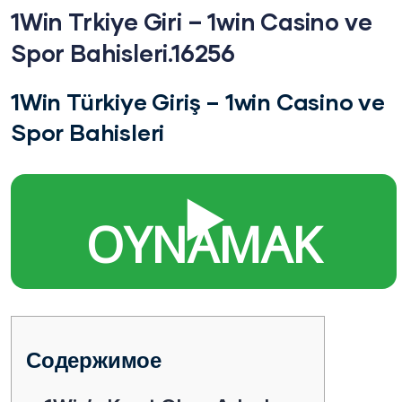
1Win Trkiye Giri – 1win Casino ve
Spor Bahisleri.16256
1Win Türkiye Giriş – 1win Casino ve
Spor Bahisleri
▶️
OYNAMAK
Содержимое