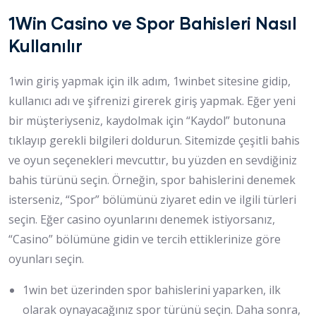
1Win Casino ve Spor Bahisleri Nasıl
Kullanılır
1win giriş yapmak için ilk adım, 1winbet sitesine gidip,
kullanıcı adı ve şifrenizi girerek giriş yapmak. Eğer yeni
bir müşteriyseniz, kaydolmak için “Kaydol” butonuna
tıklayıp gerekli bilgileri doldurun. Sitemizde çeşitli bahis
ve oyun seçenekleri mevcuttır, bu yüzden en sevdiğiniz
bahis türünü seçin. Örneğin, spor bahislerini denemek
isterseniz, “Spor” bölümünü ziyaret edin ve ilgili türleri
seçin. Eğer casino oyunlarını denemek istiyorsanız,
“Casino” bölümüne gidin ve tercih ettiklerinize göre
oyunları seçin.
1win bet üzerinden spor bahislerini yaparken, ilk
olarak oynayacağınız spor türünü seçin. Daha sonra,