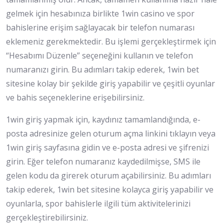
gelmek için hesabınıza birlikte 1win casino ve spor
bahislerine erişim sağlayacak bir telefon numarası
eklemeniz gerekmektedir. Bu işlemi gerçekleştirmek için
“Hesabımı Düzenle” seçeneğini kullanın ve telefon
numaranızı girin. Bu adımları takip ederek, 1win bet
sitesine kolay bir şekilde giriş yapabilir ve çeşitli oyunlar
ve bahis seçeneklerine erişebilirsiniz.
1win giriş yapmak için, kaydınız tamamlandığında, e-
posta adresinize gelen oturum açma linkini tıklayın veya
1win giriş sayfasına gidin ve e-posta adresi ve şifrenizi
girin. Eğer telefon numaranız kaydedilmişse, SMS ile
gelen kodu da girerek oturum açabilirsiniz. Bu adımları
takip ederek, 1win bet sitesine kolayca giriş yapabilir ve
oyunlarla, spor bahislerle ilgili tüm aktivitelerinizi
gerçekleştirebilirsiniz.