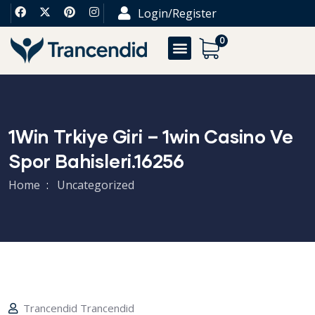
Login/Register
0
1Win Trkiye Giri – 1win Casino Ve
Spor Bahisleri.16256
Home
Uncategorized
Trancendid Trancendid