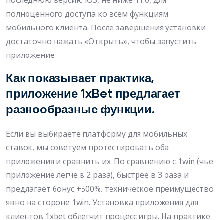
последнюю версию iOS, не ниже 11.0, для
полноценного доступа ко всем функциям
мобильного клиента. После завершения установки
достаточно нажать «Открыть», чтобы запустить
приложение.
Как показывает практика,
приложение 1xBet предлагает
разнообразные функции.
Если вы выбираете платформу для мобильных
ставок, мы советуем протестировать оба
приложения и сравнить их. По сравнению с 1win (чье
приложение легче в 2 раза), быстрее в 3 раза и
предлагает бонус +500%, техническое преимущество
явно на стороне 1win. Установка приложения для
клиентов 1xbet облегчит процесс игры. На практике