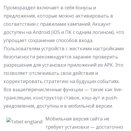
Промораздел включает в себя бонусы и
предложения, которые можно активировать в
соответствии с правилами кампаний. Аккаунт
доступен на Android (iOS и ПК с одним логином), что
упрощает сохранение способов входа.
Пользователям устройств с жесткими настройками
безопасности рекомендуется заранее проверить
разрешения для установки приложений из APK. Это
позволяет отслеживать свои действия и
корректировать стратегию на будущих событиях.
Все вышеперечисленные функции — такие как live-
трансляции, конструктор ставок, кэш-аут и push-
уведомления, доступны и в мобильной версии.
Мобильная версия сайта не
требует установки — достаточно