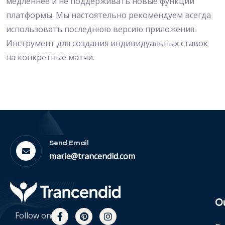
медленнее и не поддерживать новые функции
платформы. Мы настоятельно рекомендуем всегда
использовать последнюю версию приложения.
Инструмент для создания индивидуальных ставок
на конкретные матчи.
Send Email
marie@trancendid.com
O
Follow on