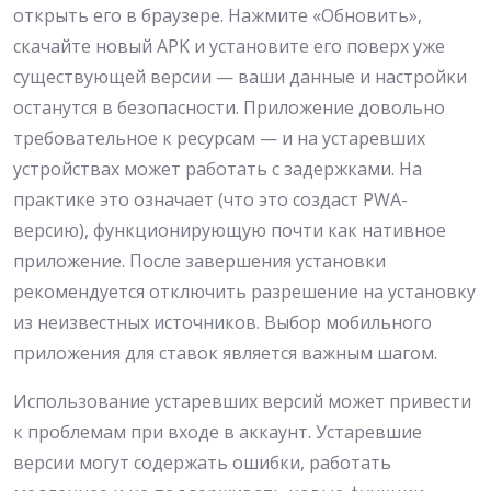
открыть его в браузере. Нажмите «Обновить»,
скачайте новый APK и установите его поверх уже
существующей версии — ваши данные и настройки
останутся в безопасности. Приложение довольно
требовательное к ресурсам — и на устаревших
устройствах может работать с задержками. На
практике это означает (что это создаст PWA-
версию), функционирующую почти как нативное
приложение. После завершения установки
рекомендуется отключить разрешение на установку
из неизвестных источников. Выбор мобильного
приложения для ставок является важным шагом.
Использование устаревших версий может привести
к проблемам при входе в аккаунт. Устаревшие
версии могут содержать ошибки, работать