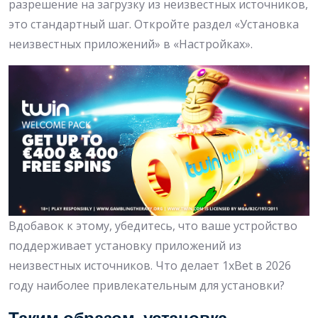
разрешение на загрузку из неизвестных источников,
это стандартный шаг. Откройте раздел «Установка
неизвестных приложений» в «Настройках».
Вдобавок к этому, убедитесь, что ваше устройство
поддерживает установку приложений из
неизвестных источников. Что делает 1xBet в 2026
году наиболее привлекательным для установки?
Таким образом, установка