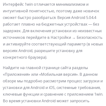
Интерфейс 1win отличается минимализмом и
интуитивной понятностью, поэтому даже новичок
сможет быстро разобраться. Версия Android 5.04.4
работает плавно на бюджетных устройствах — без
задержек. Для включения установки из неизвестных
источников перейдите в Настройки → Безопасность
и активируйте соответствующий параметр (в новых
версиях Android, разрешите установку для
конкретного браузера).
Найдите на главной странице сайта разделы
«Приложения» или «Мобильная версия». В данном
обзоре мы подробно рассмотрим процесс загрузки и
установки для Android и iOS, системные требования,
ключевые функции и сравнение с приложением 1win.
Во время установки Android может запросить