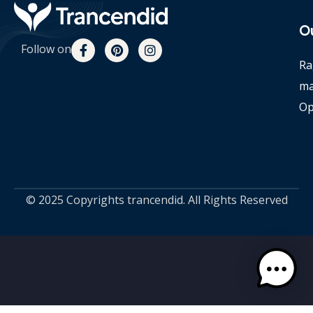
O
Follow on
Ra
m
Op
© 2025 Copyrights trancendid. All Rights Reserved