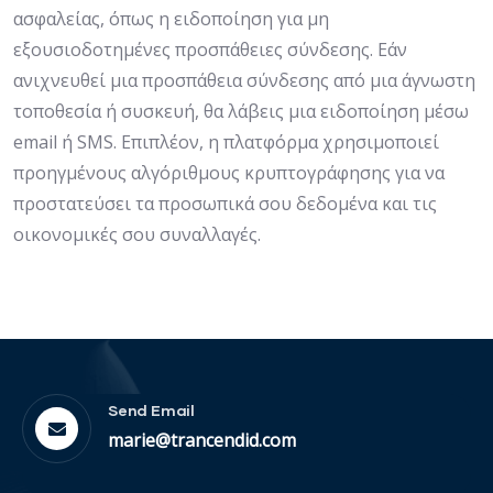
ασφαλείας, όπως η ειδοποίηση για μη
εξουσιοδοτημένες προσπάθειες σύνδεσης. Εάν
ανιχνευθεί μια προσπάθεια σύνδεσης από μια άγνωστη
τοποθεσία ή συσκευή, θα λάβεις μια ειδοποίηση μέσω
email ή SMS. Επιπλέον, η πλατφόρμα χρησιμοποιεί
προηγμένους αλγόριθμους κρυπτογράφησης για να
προστατεύσει τα προσωπικά σου δεδομένα και τις
οικονομικές σου συναλλαγές.
Send Email
marie@trancendid.com