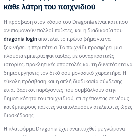
κάθε λάτρη του παιχνιδιού
Η πρόσβαση στον κόσμο του Dragonia είναι κάτι που
ανυπομονούν πολλοί παίκτες, και η διαδικασία του
dragonia login
αποτελεί το πρώτο βήμα για να
ξεκινήσει η περιπέτεια. Το παιχνίδι προσφέρει μια
πλούσια εμπειρία φαντασίας, με συναρπαστικές
ιστορίες, προκλητικές αποστολές και τη δυνατότητα να
δημιουργήσεις τον δικό σου μοναδικό χαρακτήρα. Η
εύκολη πρόσβαση και η απλή διαδικασία σύνδεσης
είναι βασικοί παράγοντες που συμβάλλουν στην
δημοτικότητα του παιχνιδιού, επιτρέποντας σε νέους
και έμπειρους παίκτες να απολαύσουν ατελείωτες ώρες
διασκέδασης.
Η πλατφόρμα Dragonia έχει αναπτυχθεί με γνώμονα