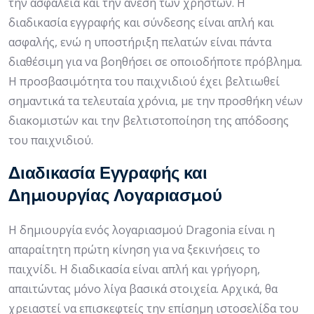
την ασφάλεια και την άνεση των χρηστών. Η
διαδικασία εγγραφής και σύνδεσης είναι απλή και
ασφαλής, ενώ η υποστήριξη πελατών είναι πάντα
διαθέσιμη για να βοηθήσει σε οποιοδήποτε πρόβλημα.
Η προσβασιμότητα του παιχνιδιού έχει βελτιωθεί
σημαντικά τα τελευταία χρόνια, με την προσθήκη νέων
διακομιστών και την βελτιστοποίηση της απόδοσης
του παιχνιδιού.
Διαδικασία Εγγραφής και
Δημιουργίας Λογαριασμού
Η δημιουργία ενός λογαριασμού Dragonia είναι η
απαραίτητη πρώτη κίνηση για να ξεκινήσεις το
παιχνίδι. Η διαδικασία είναι απλή και γρήγορη,
απαιτώντας μόνο λίγα βασικά στοιχεία. Αρχικά, θα
χρειαστεί να επισκεφτείς την επίσημη ιστοσελίδα του