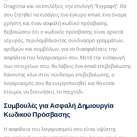
Dragonia και να επιλέξεις την επιλογή "Εγγραφή". Θα
σου ζητηθεί να εισάγεις ένα έγκυρο email, ένα όνομα
χρήστη και έναν ασφαλή κωδικό πρόσβασης.
Βεβαιώσου ότι ο κωδικός πρόσβασης είναι αρκετά
ισχυρός, περιλαμβάνοντας συνδυασμό γραμμάτων,
αριθμών και συμβόλων, για να διασφαλίσεις την
ασφάλεια του λογαριασμού σου. Μετά την εισαγωγή
των στοιχείων σου, θα λάβεις ένα email επιβεβαίωσης.
Κάνοντας κλικ στον σύνδεσμο επιβεβαίωσης, ο
λογαριασμός σου θα ενεργοποιηθεί και θα είσαι
έτοιμος να ξεκινήσεις το παιχνίδι.
Συμβουλές για Ασφαλή Δημιουργία
Κωδικού Πρόσβασης
Η ασφάλεια του λογαριασμού σου είναι υψίστης