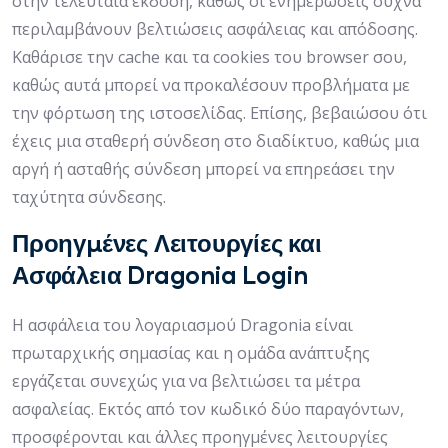
στην τελευταία έκδοση, καθώς οι ενημερώσεις συχνά
περιλαμβάνουν βελτιώσεις ασφάλειας και απόδοσης.
Καθάρισε την cache και τα cookies του browser σου,
καθώς αυτά μπορεί να προκαλέσουν προβλήματα με
την φόρτωση της ιστοσελίδας. Επίσης, βεβαιώσου ότι
έχεις μια σταθερή σύνδεση στο διαδίκτυο, καθώς μια
αργή ή ασταθής σύνδεση μπορεί να επηρεάσει την
ταχύτητα σύνδεσης.
Προηγμένες Λειτουργίες και
Ασφάλεια Dragonia Login
Η ασφάλεια του λογαριασμού Dragonia είναι
πρωταρχικής σημασίας και η ομάδα ανάπτυξης
εργάζεται συνεχώς για να βελτιώσει τα μέτρα
ασφαλείας. Εκτός από τον κωδικό δύο παραγόντων,
προσφέρονται και άλλες προηγμένες λειτουργίες