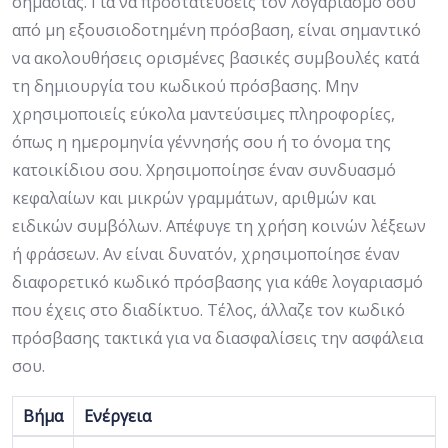
σημασίας. Για να προστατεύσεις τον λογαριασμό σου
από μη εξουσιοδοτημένη πρόσβαση, είναι σημαντικό
να ακολουθήσεις ορισμένες βασικές συμβουλές κατά
τη δημιουργία του κωδικού πρόσβασης. Μην
χρησιμοποιείς εύκολα μαντεύσιμες πληροφορίες,
όπως η ημερομηνία γέννησής σου ή το όνομα της
κατοικίδιου σου. Χρησιμοποίησε έναν συνδυασμό
κεφαλαίων και μικρών γραμμάτων, αριθμών και
ειδικών συμβόλων. Απέφυγε τη χρήση κοινών λέξεων
ή φράσεων. Αν είναι δυνατόν, χρησιμοποίησε έναν
διαφορετικό κωδικό πρόσβασης για κάθε λογαριασμό
που έχεις στο διαδίκτυο. Τέλος, άλλαζε τον κωδικό
πρόσβασης τακτικά για να διασφαλίσεις την ασφάλεια
σου.
Βήμα
Ενέργεια