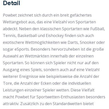
Detail
Powbet zeichnet sich durch ein breit gefächertes
Wettangebot aus, das eine Vielzahl von Sportarten
abdeckt. Neben den klassischen Sportarten wie Fußball,
Tennis, Basketball und Eishockey finden sich auch
exotischere Wettmöglichkeiten wie Darts, Snooker oder
sogar eSports. Besonders hervorzuheben ist die große
Auswahl an Wettmärkten innerhalb der einzelnen
Sportarten. So können sich Spieler nicht nur auf den
Ausgang eines Spiels, sondern auch auf eine Vielzahl
weiterer Ereignisse wie beispielsweise die Anzahl der
Tore, die Anzahl der Ecken oder die individuellen
Leistungen einzelner Spieler wetten. Diese Vielfalt
macht Powbet für Sportwetten-Enthusiasten besonders
attraktiv. Zusätzlich zu den Standardwetten bietet