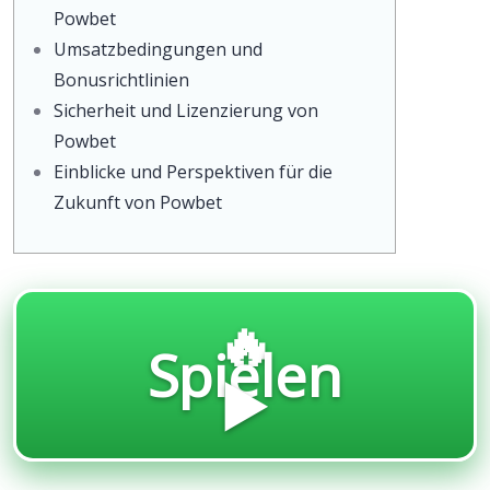
Powbet
Umsatzbedingungen und
Bonusrichtlinien
Sicherheit und Lizenzierung von
Powbet
Einblicke und Perspektiven für die
Zukunft von Powbet
🔥
Spielen
▶️