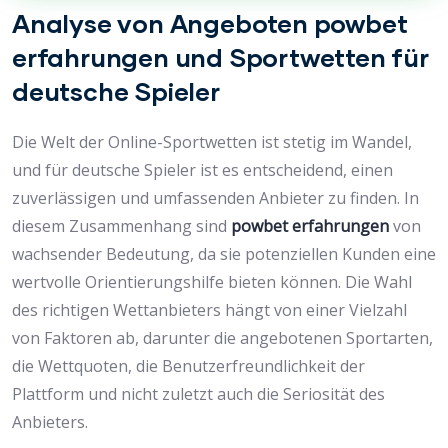
Analyse von Angeboten powbet
erfahrungen und Sportwetten für
deutsche Spieler
Die Welt der Online-Sportwetten ist stetig im Wandel,
und für deutsche Spieler ist es entscheidend, einen
zuverlässigen und umfassenden Anbieter zu finden. In
diesem Zusammenhang sind
powbet erfahrungen
von
wachsender Bedeutung, da sie potenziellen Kunden eine
wertvolle Orientierungshilfe bieten können. Die Wahl
des richtigen Wettanbieters hängt von einer Vielzahl
von Faktoren ab, darunter die angebotenen Sportarten,
die Wettquoten, die Benutzerfreundlichkeit der
Plattform und nicht zuletzt auch die Seriosität des
Anbieters.