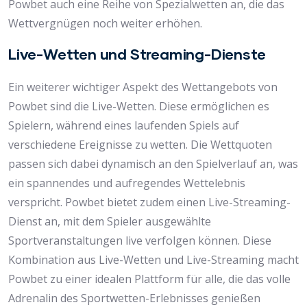
Powbet auch eine Reihe von Spezialwetten an, die das
Wettvergnügen noch weiter erhöhen.
Live-Wetten und Streaming-Dienste
Ein weiterer wichtiger Aspekt des Wettangebots von
Powbet sind die Live-Wetten. Diese ermöglichen es
Spielern, während eines laufenden Spiels auf
verschiedene Ereignisse zu wetten. Die Wettquoten
passen sich dabei dynamisch an den Spielverlauf an, was
ein spannendes und aufregendes Wettelebnis
verspricht. Powbet bietet zudem einen Live-Streaming-
Dienst an, mit dem Spieler ausgewählte
Sportveranstaltungen live verfolgen können. Diese
Kombination aus Live-Wetten und Live-Streaming macht
Powbet zu einer idealen Plattform für alle, die das volle
Adrenalin des Sportwetten-Erlebnisses genießen