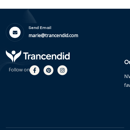
Send Email
marie@trancendid.com
O
Follow on
NV
fa