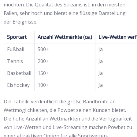
möchten. Die Qualität des Streams ist, in den meisten
Fällen, sehr hoch und bietet eine flüssige Darstellung
der Ereignisse.
Sportart
Anzahl Wettmärkte (ca.)
Live-Wetten ver
Fußball
500+
Ja
Tennis
200+
Ja
Basketball
150+
Ja
Eishockey
100+
Ja
Die Tabelle verdeutlicht die große Bandbreite an
Wettmöglichkeiten, die Powbet seinen Kunden bietet.
Die hohe Anzahl an Wettmärkten und die Verfügbarkeit
von Live-Wetten und Live-Streaming machen Powbet zu
einer attraktiven Option für alle Sportwetten-