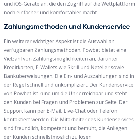
und iOS-Geräte an, die den Zugriff auf die Wettplattform
noch einfacher und komfortabler macht.
Zahlungsmethoden und Kundenservice
Ein weiterer wichtiger Aspekt ist die Auswahl an
verfügbaren Zahlungsmethoden. Powbet bietet eine
Vielzahl von Zahlungsmöglichkeiten an, darunter
Kreditkarten, E-Wallets wie Skrill und Neteller sowie
Banküberweisungen. Die Ein- und Auszahlungen sind in
der Regel schnell und unkompliziert. Der Kundenservice
von Powbet ist rund um die Uhr erreichbar und steht
den Kunden bei Fragen und Problemen zur Seite. Der
Support kann per E-Mail, Live-Chat oder Telefon
kontaktiert werden. Die Mitarbeiter des Kundenservices
sind freundlich, kompetent und bemüht, die Anliegen
der Kunden schnellstmöglich zu lösen.