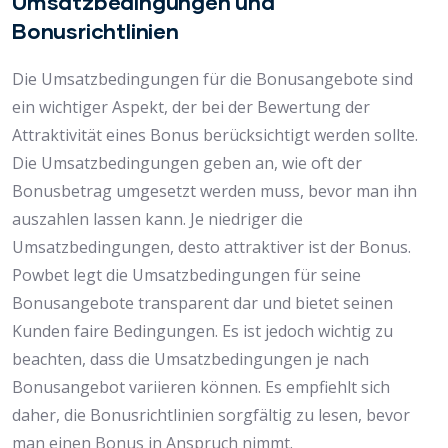
Umsatzbedingungen und
Bonusrichtlinien
Die Umsatzbedingungen für die Bonusangebote sind
ein wichtiger Aspekt, der bei der Bewertung der
Attraktivität eines Bonus berücksichtigt werden sollte.
Die Umsatzbedingungen geben an, wie oft der
Bonusbetrag umgesetzt werden muss, bevor man ihn
auszahlen lassen kann. Je niedriger die
Umsatzbedingungen, desto attraktiver ist der Bonus.
Powbet legt die Umsatzbedingungen für seine
Bonusangebote transparent dar und bietet seinen
Kunden faire Bedingungen. Es ist jedoch wichtig zu
beachten, dass die Umsatzbedingungen je nach
Bonusangebot variieren können. Es empfiehlt sich
daher, die Bonusrichtlinien sorgfältig zu lesen, bevor
man einen Bonus in Anspruch nimmt.