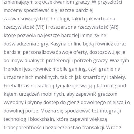
zmieniającym się oczekiwaniom graczy. W przyszłości
możemy spodziewać się jeszcze bardziej
zaawansowanych technologii, takich jak wirtualna
rzeczywistość (VR) i rozszerzona rzeczywistość (AR),
które pozwolą na jeszcze bardziej immersyjne
doświadczenia z gry. Kasyna online będą również coraz
bardziej personalizować swoje oferty, dostosowując je
do indywidualnych preferencji i potrzeb graczy. Ważnym
trendem jest również mobile gaming, czyli granie na
urządzeniach mobilnych, takich jak smartfony i tablety.
Fireball Casino stale optymalizuje swoją platformę pod
kątem urządzeń mobilnych, aby zapewnić graczom
wygodny i płynny dostęp do gier z dowolnego miejsca i o
dowolnej porze. Można się spodziewać też integracji
technologii blockchain, która zapewni większą
transparentność i bezpieczeństwo transakcji. Wraz z