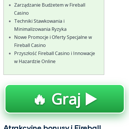
Zarządzanie Budżetem w Fireball
Casino
Techniki Stawkowania i
Minimalizowania Ryzyka
Nowe Promocje i Oferty Specjalne w
Fireball Casino
Przyszłość Fireball Casino i Innowacje
w Hazardzie Online
🔥 Graj ▶️
Atrakcyjne bonusy i Fireball