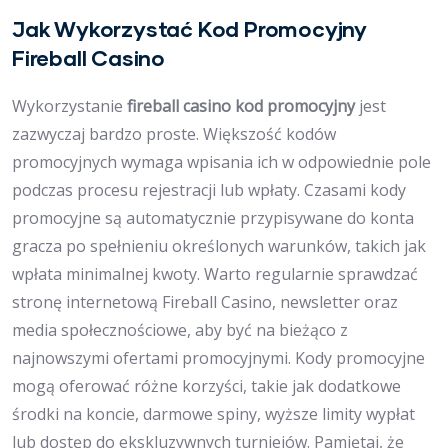
Jak Wykorzystać Kod Promocyjny
Fireball Casino
Wykorzystanie
fireball casino kod promocyjny
jest
zazwyczaj bardzo proste. Większość kodów
promocyjnych wymaga wpisania ich w odpowiednie pole
podczas procesu rejestracji lub wpłaty. Czasami kody
promocyjne są automatycznie przypisywane do konta
gracza po spełnieniu określonych warunków, takich jak
wpłata minimalnej kwoty. Warto regularnie sprawdzać
stronę internetową Fireball Casino, newsletter oraz
media społecznościowe, aby być na bieżąco z
najnowszymi ofertami promocyjnymi. Kody promocyjne
mogą oferować różne korzyści, takie jak dodatkowe
środki na koncie, darmowe spiny, wyższe limity wypłat
lub dostęp do ekskluzywnych turniejów. Pamiętaj, że