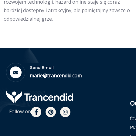
rozwojem technologii, hazard online staje się coraz
bardziej dostępny i atrakcyjny, ale pamiętajmy zawsze o
odpowiedzialnej grze.
Send Email
marie@trancendid.com
O
Follow on
fa
Pl