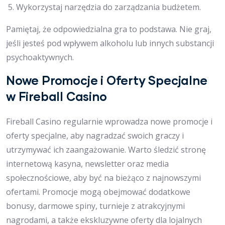
Wykorzystaj narzędzia do zarządzania budżetem.
Pamiętaj, że odpowiedzialna gra to podstawa. Nie graj,
jeśli jesteś pod wpływem alkoholu lub innych substancji
psychoaktywnych.
Nowe Promocje i Oferty Specjalne
w Fireball Casino
Fireball Casino regularnie wprowadza nowe promocje i
oferty specjalne, aby nagradzać swoich graczy i
utrzymywać ich zaangażowanie. Warto śledzić stronę
internetową kasyna, newsletter oraz media
społecznościowe, aby być na bieżąco z najnowszymi
ofertami. Promocje mogą obejmować dodatkowe
bonusy, darmowe spiny, turnieje z atrakcyjnymi
nagrodami, a także ekskluzywne oferty dla lojalnych