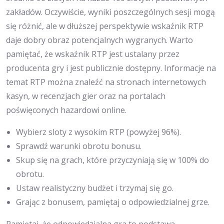
zakładów. Oczywiście, wyniki poszczególnych sesji mogą
się różnić, ale w dłuższej perspektywie wskaźnik RTP
daje dobry obraz potencjalnych wygranych. Warto
pamiętać, że wskaźnik RTP jest ustalany przez
producenta gry i jest publicznie dostępny. Informacje na
temat RTP można znaleźć na stronach internetowych
kasyn, w recenzjach gier oraz na portalach
poświęconych hazardowi online.
Wybierz sloty z wysokim RTP (powyżej 96%).
Sprawdź warunki obrotu bonusu.
Skup się na grach, które przyczyniają się w 100% do
obrotu.
Ustaw realistyczny budżet i trzymaj się go.
Grając z bonusem, pamiętaj o odpowiedzialnej grze.