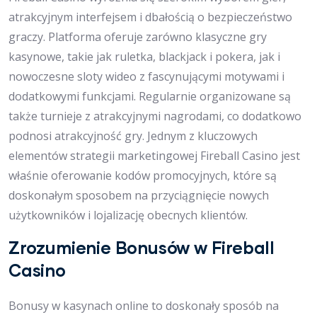
atrakcyjnym interfejsem i dbałością o bezpieczeństwo
graczy. Platforma oferuje zarówno klasyczne gry
kasynowe, takie jak ruletka, blackjack i pokera, jak i
nowoczesne sloty wideo z fascynującymi motywami i
dodatkowymi funkcjami. Regularnie organizowane są
także turnieje z atrakcyjnymi nagrodami, co dodatkowo
podnosi atrakcyjność gry. Jednym z kluczowych
elementów strategii marketingowej Fireball Casino jest
właśnie oferowanie kodów promocyjnych, które są
doskonałym sposobem na przyciągnięcie nowych
użytkowników i lojalizację obecnych klientów.
Zrozumienie Bonusów w Fireball
Casino
Bonusy w kasynach online to doskonały sposób na