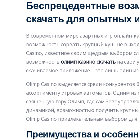
Беспрецедентные возм
скачать для опытных 
В современном мире азартных игр онлайн-к
возможность сорвать крупный куш, не выход
Casino, известное своим щедрым выбором сл
возможность
олимп казино скачать
на свои 
скачиваемое приложение – это лишь один из 
Olimp Casino выделяется среди конкурентов
ассортименту игровых автоматов. Одним из 
священную гору Олимп, где сам Зевс управля
динамикой, возможностью получить крупны
Olimp Casino привлекательным выбором для т
Преимущества и особенн