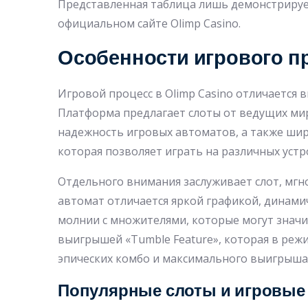
Представленная таблица лишь демонстрирует
официальном сайте Olimp Casino.
Особенности игрового пр
Игровой процесс в Olimp Casino отличается 
Платформа предлагает слоты от ведущих миров
надежность игровых автоматов, а также шир
которая позволяет играть на различных уст
Отдельного внимания заслуживает слот, мгн
автомат отличается яркой графикой, динам
молнии с множителями, которые могут знач
выигрышей «Tumble Feature», которая в реж
эпических комбо и максимального выигрыша д
Популярные слоты и игровые