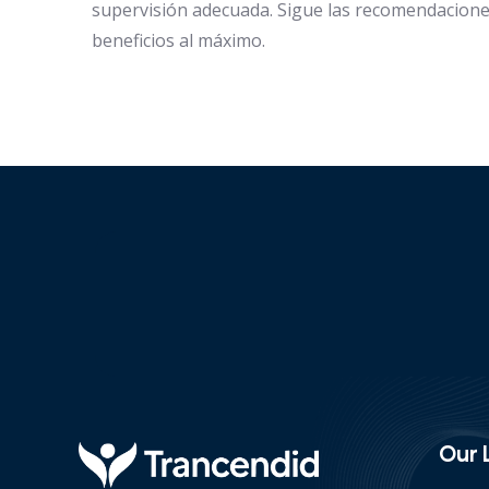
supervisión adecuada. Sigue las recomendacione
beneficios al máximo.
Our 