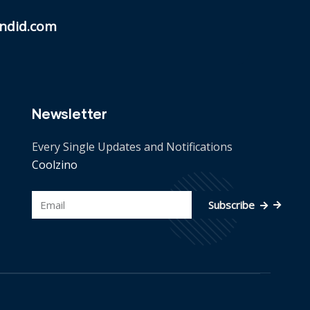
ndid.com
Newsletter
Every Single Updates and Notifications
Coolzino
Subscribe