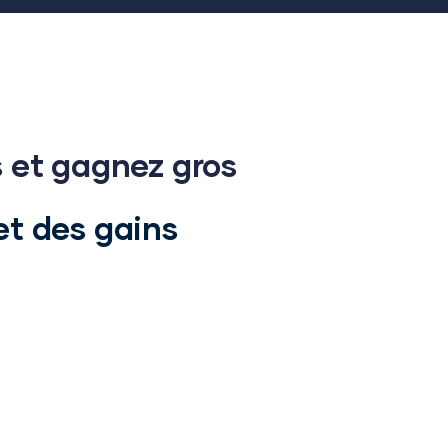
 et gagnez gros
t des gains