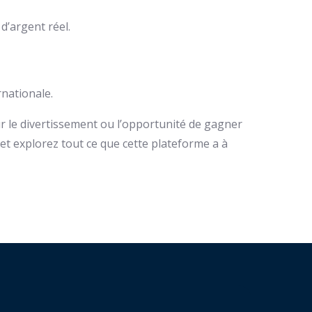
’argent réel.
rnationale.
ur le divertissement ou l’opportunité de gagner
et explorez tout ce que cette plateforme a à