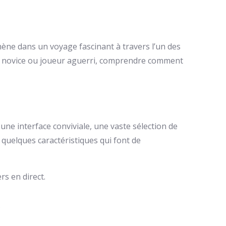
mène dans un voyage fascinant à travers l’un des
yez novice ou joueur aguerri, comprendre comment
ne interface conviviale, une vaste sélection de
i quelques caractéristiques qui font de
rs en direct.
.