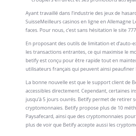
Ayant travaillé dans l’industrie des jeux de hasa
SuisseMeilleurs casinos en ligne en Allemagne Le
faces. Pour nous, c’est sans hésitation le site 77
En proposant des outils de limitation et d’auto-e
les transactions entrantes, ce qui maximise le mo
betify est conçu pour être rapide tout en mainte
utilisateurs français qui peuvent ainsi peaufiner
La bonne nouvelle est que le support client de Be
accessibles directement. Cependant, certaines i
jusqu’à 5 jours ouvrés. Betify permet de retirer 
cryptomonnaies. Betify propose plus de 10 métho
Paysafecard, ainsi que des cryptomonnaies pour l
plus de voir que Betify accepte aussi les cryptom