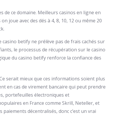
ces de ce domaine. Meilleurs casinos en ligne en
 on joue avec des dés à 4, 8, 10, 12 ou même 20
ck.
e casino betify ne prélève pas de frais cachés sur
fiants, le processus de récupération sur le casino
ique du casino betify renforce la confiance des
. Ce serait mieux que ces informations soient plus
ent en cas de virement bancaire qui peut prendre
s, portefeuilles électroniques et
pulaires en France comme Skrill, Neteller, et
 paiements décentralisés, donc c’est un vrai