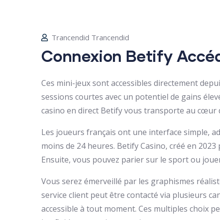
Trancendid Trancendid
Connexion Betify Accéd
Ces mini-jeux sont accessibles directement depu
sessions courtes avec un potentiel de gains élevé
casino en direct Betify vous transporte au cœur 
Les joueurs français ont une interface simple, a
moins de 24 heures. Betify Casino, créé en 2023 pa
Ensuite, vous pouvez parier sur le sport ou jouer
Vous serez émerveillé par les graphismes réalis
service client peut être contacté via plusieurs ca
accessible à tout moment. Ces multiples choix p