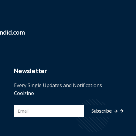
ndid.com
Newsletter
Every Single Updates and Notifications
Coolzino
Subscribe