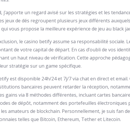
rd, j’apporte un regard avisé sur les stratégies et les tendan
s jeux de dés regroupent plusieurs jeux différents auxquels
7 qui vous propose la meilleure expérience de jeu au black ja
xclusion, le casino betify assume sa responsabilité sociale. L
ntant de votre capital de départ. En cas d’oubli de vos identi
nant un haut niveau de vérification. Cette approche pédagog
 leur stratégie sur un game spécifique.
tify est disponible 24h/24 et 7j/7 via chat en direct et email
nstitutions bancaires peuvent retarder la réception, notamm
ses gains via 8 méthodes différentes, incluant cartes bancaire
des de dépôt, notamment des portefeuilles électroniques po
es amateurs de blockchain. Personnellement, je suis fan des
onnaies telles que Bitcoin, Ethereum, Tether et Litecoin.