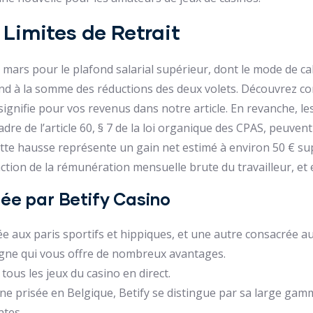
Limites de Retrait
ars pour le plafond salarial supérieur, dont le mode de calcul
ond à la somme des réductions des deux volets. Découvrez co
 signifie pour vos revenus dans notre article. En revanche, les
re de l’article 60, § 7 de la loi organique des CPAS, peuvent 
ette hausse représente un gain net estimé à environ 50 € s
ction de la rémunération mensuelle brute du travailleur, et
sée par Betify Casino
 aux paris sportifs et hippiques, et une autre consacrée au
 ligne qui vous offre de nombreux avantages.
tous les jeux du casino en direct.
gne prisée en Belgique, Betify se distingue par sa large gam
ntes.