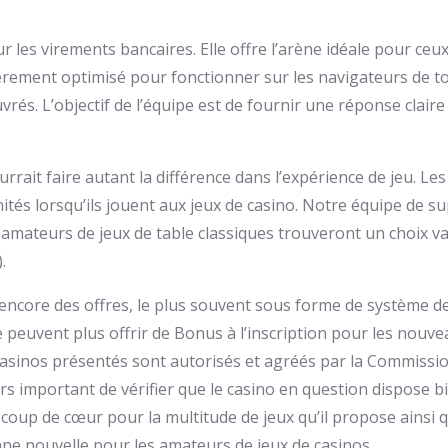
r les virements bancaires. Elle offre l’arène idéale pour ceu
ntièrement optimisé pour fonctionner sur les navigateurs de t
uvrés. L’objectif de l’équipe est de fournir une réponse clair
rrait faire autant la différence dans l’expérience de jeu. 
ités lorsqu’ils jouent aux jeux de casino. Notre équipe de s
amateurs de jeux de table classiques trouveront un choix var
.
ncore des offres, le plus souvent sous forme de système de 
ne peuvent plus offrir de Bonus à l’inscription pour les nou
 casinos présentés sont autorisés et agréés par la Commissi
urs important de vérifier que le casino en question dispose bi
coup de cœur pour la multitude de jeux qu’il propose ainsi 
onne nouvelle pour les amateurs de jeux de casinos.