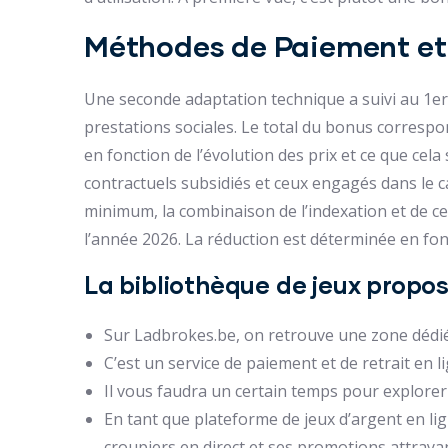
Méthodes de Paiement et 
Une seconde adaptation technique a suivi au 1er m
prestations sociales. Le total du bonus corresp
en fonction de l’évolution des prix et ce que cela
contractuels subsidiés et ceux engagés dans le cad
minimum, la combinaison de l’indexation et de c
l’année 2026. La réduction est déterminée en fon
La bibliothèque de jeux propo
Sur Ladbrokes.be, on retrouve une zone dédiée
C’est un service de paiement et de retrait en
Il vous faudra un certain temps pour explorer 
En tant que plateforme de jeux d’argent en li
croupiers en direct et ses promotions attraya