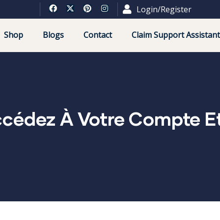
Login/Register
Shop
Blogs
Contact
Claim Support Assistant
cédez À Votre Compte Et