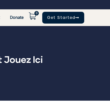
0
Donate
Get Started
 Jouez Ici