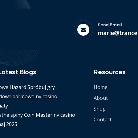
Send Email
marie@trance
Latest Blogs
Resources
we Hazard Spróbuj gry
Home
dowe darmowo nv casino
About
aty
Shop
atne spiny Coin Master nv casino
Contact
maj 2025