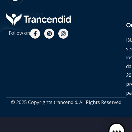
O
Follow on
Iš
ve
lo
da
20
pr
pa
© 2025 Copyrights trancendid. All Rights Reserved