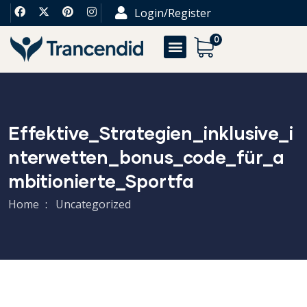
Login/Register
0
Effektive_Strategien_inklusive_i
Nterwetten_bonus_code_für_a
Mbitionierte_Sportfa
Home
Uncategorized