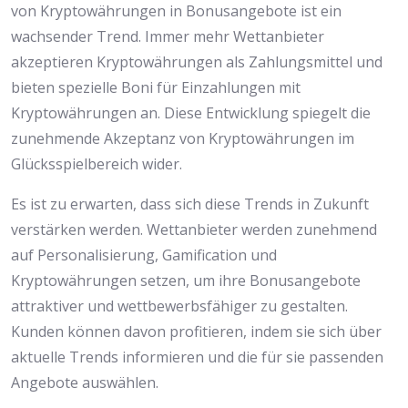
von Kryptowährungen in Bonusangebote ist ein
wachsender Trend. Immer mehr Wettanbieter
akzeptieren Kryptowährungen als Zahlungsmittel und
bieten spezielle Boni für Einzahlungen mit
Kryptowährungen an. Diese Entwicklung spiegelt die
zunehmende Akzeptanz von Kryptowährungen im
Glücksspielbereich wider.
Es ist zu erwarten, dass sich diese Trends in Zukunft
verstärken werden. Wettanbieter werden zunehmend
auf Personalisierung, Gamification und
Kryptowährungen setzen, um ihre Bonusangebote
attraktiver und wettbewerbsfähiger zu gestalten.
Kunden können davon profitieren, indem sie sich über
aktuelle Trends informieren und die für sie passenden
Angebote auswählen.