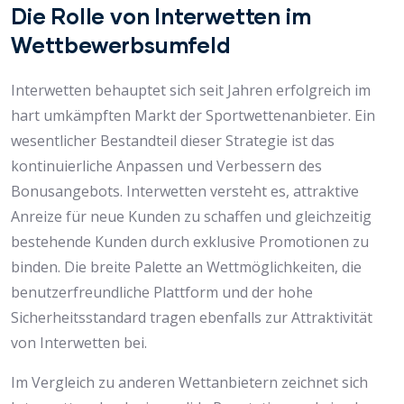
Die Rolle von Interwetten im
Wettbewerbsumfeld
Interwetten behauptet sich seit Jahren erfolgreich im
hart umkämpften Markt der Sportwettenanbieter. Ein
wesentlicher Bestandteil dieser Strategie ist das
kontinuierliche Anpassen und Verbessern des
Bonusangebots. Interwetten versteht es, attraktive
Anreize für neue Kunden zu schaffen und gleichzeitig
bestehende Kunden durch exklusive Promotionen zu
binden. Die breite Palette an Wettmöglichkeiten, die
benutzerfreundliche Plattform und der hohe
Sicherheitsstandard tragen ebenfalls zur Attraktivität
von Interwetten bei.
Im Vergleich zu anderen Wettanbietern zeichnet sich