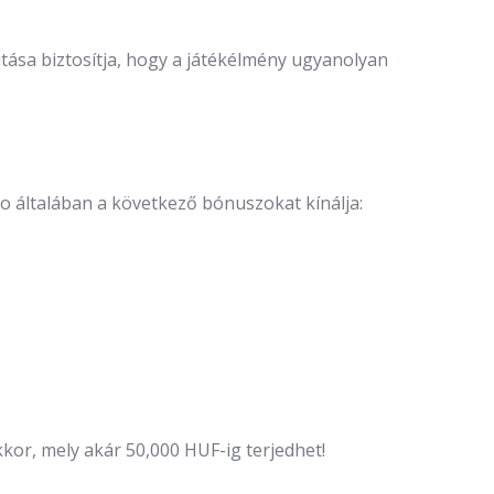
litása biztosítja, hogy a játékélmény ugyanolyan
o általában a következő bónuszokat kínálja:
kor, mely akár 50,000 HUF-ig terjedhet!