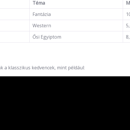
Téma
M
Fantázia
1
Western
5
Ősi Egyiptom
8
óak a klasszikus kedvencek, mint például: