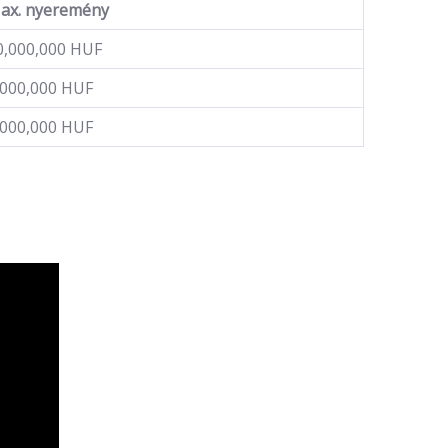
ax. nyeremény
0,000,000 HUF
,000,000 HUF
,000,000 HUF