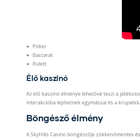
Póker
Baccarat
Rulett
Élő kaszinó
Az élő kaszinó élménye lehetővé teszi a játékos
interakcióba léphetnek egymással és a krupiékka
Böngésző élmény
A SkyHills Casino böngészője zökkenőmentes és 