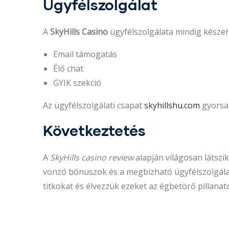
Ügyfélszolgálat
A
SkyHills Casino
ügyfélszolgálata mindig készen 
Email támogatás
Élő chat
GYIK szekció
Az ügyfélszolgálati csapat
skyhillshu.com
gyorsan
Következtetés
A
SkyHills casino review
alapján világosan látszik
vonzó bónuszok és a megbízható ügyfélszolgálat 
titkokat és élvezzük ezeket az égbetörő pillanat