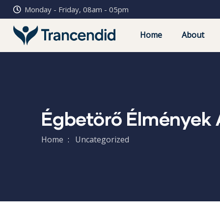
Monday - Friday, 08am - 05pm
Home
About
Égbetörő Élmények A
Home
Uncategorized