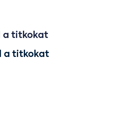
 a titkokat
 a titkokat