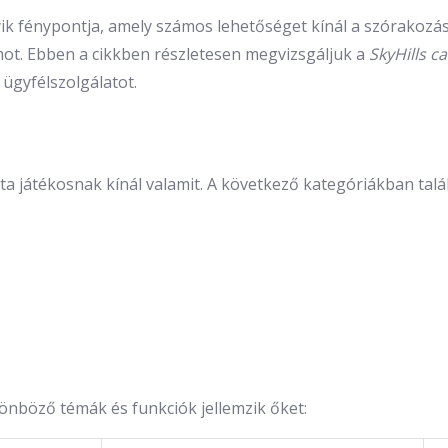
ik fénypontja, amely számos lehetőséget kínál a szórakozás
rmot. Ebben a cikkben részletesen megvizsgáljuk a
SkyHills c
 ügyfélszolgálatot.
ta játékosnak kínál valamit. A következő kategóriákban tal
lönböző témák és funkciók jellemzik őket: