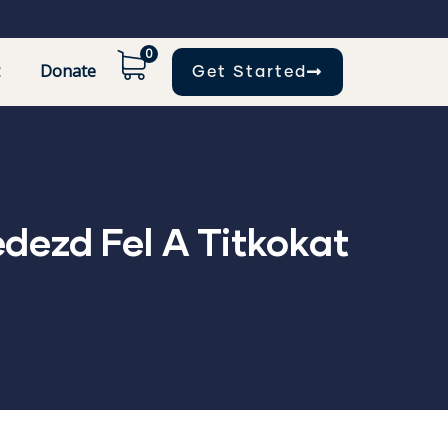
0
Donate
Get Started
dezd Fel A Titkokat