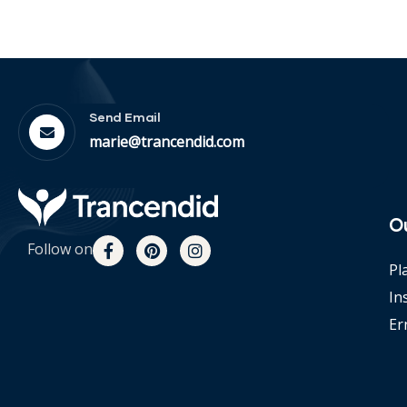
Send Email
marie@trancendid.com
O
Follow on
Pl
In
Er