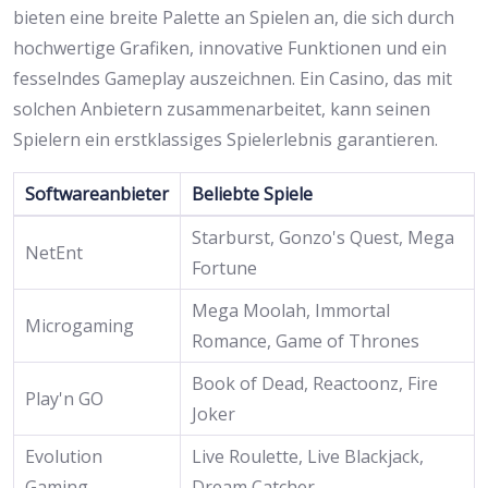
bieten eine breite Palette an Spielen an, die sich durch
hochwertige Grafiken, innovative Funktionen und ein
fesselndes Gameplay auszeichnen. Ein Casino, das mit
solchen Anbietern zusammenarbeitet, kann seinen
Spielern ein erstklassiges Spielerlebnis garantieren.
Softwareanbieter
Beliebte Spiele
Starburst, Gonzo's Quest, Mega
NetEnt
Fortune
Mega Moolah, Immortal
Microgaming
Romance, Game of Thrones
Book of Dead, Reactoonz, Fire
Play'n GO
Joker
Evolution
Live Roulette, Live Blackjack,
Gaming
Dream Catcher