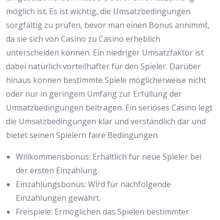
möglich ist. Es ist wichtig, die Umsatzbedingungen
sorgfältig zu prüfen, bevor man einen Bonus annimmt,
da sie sich von Casino zu Casino erheblich
unterscheiden können. Ein niedriger Umsatzfaktor ist
dabei natürlich vorteilhafter für den Spieler. Darüber
hinaus können bestimmte Spiele möglicherweise nicht
oder nur in geringem Umfang zur Erfüllung der
Umsatzbedingungen beitragen. Ein seriöses Casino legt
die Umsatzbedingungen klar und verständlich dar und
bietet seinen Spielern faire Bedingungen.
Willkommensbonus: Erhältlich für neue Spieler bei
der ersten Einzahlung.
Einzahlungsbonus: Wird für nachfolgende
Einzahlungen gewährt.
Freispiele: Ermöglichen das Spielen bestimmter