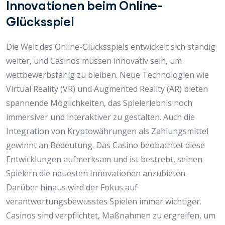
Innovationen beim Online-
Glücksspiel
Die Welt des Online-Glücksspiels entwickelt sich ständig
weiter, und Casinos müssen innovativ sein, um
wettbewerbsfähig zu bleiben. Neue Technologien wie
Virtual Reality (VR) und Augmented Reality (AR) bieten
spannende Möglichkeiten, das Spielerlebnis noch
immersiver und interaktiver zu gestalten. Auch die
Integration von Kryptowährungen als Zahlungsmittel
gewinnt an Bedeutung. Das Casino beobachtet diese
Entwicklungen aufmerksam und ist bestrebt, seinen
Spielern die neuesten Innovationen anzubieten.
Darüber hinaus wird der Fokus auf
verantwortungsbewusstes Spielen immer wichtiger.
Casinos sind verpflichtet, Maßnahmen zu ergreifen, um