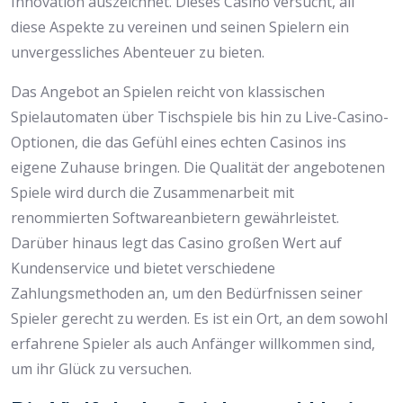
Innovation auszeichnet. Dieses Casino versucht, all
diese Aspekte zu vereinen und seinen Spielern ein
unvergessliches Abenteuer zu bieten.
Das Angebot an Spielen reicht von klassischen
Spielautomaten über Tischspiele bis hin zu Live-Casino-
Optionen, die das Gefühl eines echten Casinos ins
eigene Zuhause bringen. Die Qualität der angebotenen
Spiele wird durch die Zusammenarbeit mit
renommierten Softwareanbietern gewährleistet.
Darüber hinaus legt das Casino großen Wert auf
Kundenservice und bietet verschiedene
Zahlungsmethoden an, um den Bedürfnissen seiner
Spieler gerecht zu werden. Es ist ein Ort, an dem sowohl
erfahrene Spieler als auch Anfänger willkommen sind,
um ihr Glück zu versuchen.