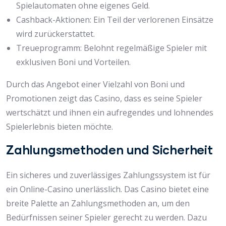
Spielautomaten ohne eigenes Geld.
Cashback-Aktionen: Ein Teil der verlorenen Einsätze
wird zurückerstattet.
Treueprogramm: Belohnt regelmäßige Spieler mit
exklusiven Boni und Vorteilen.
Durch das Angebot einer Vielzahl von Boni und
Promotionen zeigt das Casino, dass es seine Spieler
wertschätzt und ihnen ein aufregendes und lohnendes
Spielerlebnis bieten möchte.
Zahlungsmethoden und Sicherheit
Ein sicheres und zuverlässiges Zahlungssystem ist für
ein Online-Casino unerlässlich. Das Casino bietet eine
breite Palette an Zahlungsmethoden an, um den
Bedürfnissen seiner Spieler gerecht zu werden. Dazu