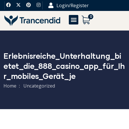
Login/Register
0
Erlebnisreiche_Unterhaltung_bi
Etet_die_888_casino_app_für_Ih
R_mobiles_Gerät_je
Home
Uncategorized