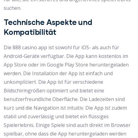
suchen.
Technische Aspekte und
Kompatibilität
Die 888 casino app ist sowohl für iOS- als auch für
Android-Geräte verfügbar. Die App kann kostenlos im
App Store oder im Google Play Store heruntergeladen
werden. Die Installation der App ist einfach und
unkompliziert. Die App ist für verschiedene
Bildschirmgrößen optimiert und bietet eine
benutzerfreundliche Oberfläche. Die Ladezeiten sind
kurz und die Navigation ist intuitiv. Die App ist zudem
stabil und zuverlässig und bietet ein flüssiges
Spielerlebnis. Einige Spiele sind auch direkt im Browser
spielbar, ohne dass die App heruntergeladen werden