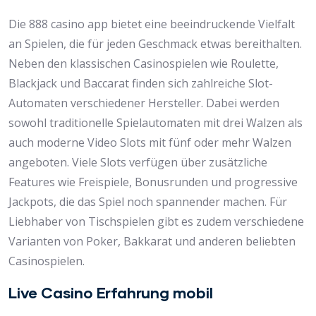
Die 888 casino app bietet eine beeindruckende Vielfalt
an Spielen, die für jeden Geschmack etwas bereithalten.
Neben den klassischen Casinospielen wie Roulette,
Blackjack und Baccarat finden sich zahlreiche Slot-
Automaten verschiedener Hersteller. Dabei werden
sowohl traditionelle Spielautomaten mit drei Walzen als
auch moderne Video Slots mit fünf oder mehr Walzen
angeboten. Viele Slots verfügen über zusätzliche
Features wie Freispiele, Bonusrunden und progressive
Jackpots, die das Spiel noch spannender machen. Für
Liebhaber von Tischspielen gibt es zudem verschiedene
Varianten von Poker, Bakkarat und anderen beliebten
Casinospielen.
Live Casino Erfahrung mobil