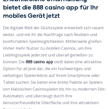
bietet die 888 casino app für Ihr
mobiles Gerät jetzt
Die digitale Welt der Glücksspiele entwickelt sich rasant
weiter, und mit ihr die Nachfrage nach flexiblen und
komfortablen Spielmöglichkeiten. Mittlerweile greifen
immer mehr Nutzer zu mobilen Casinos, um ihre
Lieblingsspiele jederzeit und überall genießen zu
können. Die
888 casino app
stellt dabei eine attraktive
Option für all jene dar, die ein hochwertiges und
vielseitiges Spielerlebnis auf ihrem Smartphone oder
Tablet suchen. Sie bietet eine breite Palette an Spielen,
von klassischen Casinospielen bis hin zu modernen Slot-
Automaten, und überzeugt durch ihre
benutzerfreundliche Oberfläche und ihre attraktiven