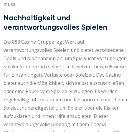
muss.
Nachhaltigkeit und
verantwortungsvolles Spielen
Die 888 Casino Gruppe legt Wert auf
verantwortungsvolles Spielen und bietet verschiedene
Tools und Maßnahmen an, um Spielsucht vorzubeugen.
Spieler können sich selbst Limits setzen, beispielsweise
für Einzahlungen, Verluste oder Spielzeit. Das Casino
bietet auch die Möglichkeit, sich selbst auszuschließen
oder eine Pause vom Spielen einzulegen. Es werden
regelmäßig Informationen und Ressourcen zum Thema
Spielsucht bereitgestellt, um Spieler über die Risiken
aufzuklären und ihnen Hilfe anzubieten. Dieser
verantwortungsvolle Umgang mit dem Thema