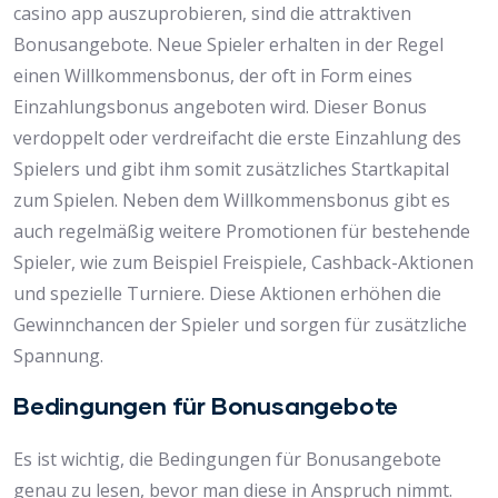
casino app auszuprobieren, sind die attraktiven
Bonusangebote. Neue Spieler erhalten in der Regel
einen Willkommensbonus, der oft in Form eines
Einzahlungsbonus angeboten wird. Dieser Bonus
verdoppelt oder verdreifacht die erste Einzahlung des
Spielers und gibt ihm somit zusätzliches Startkapital
zum Spielen. Neben dem Willkommensbonus gibt es
auch regelmäßig weitere Promotionen für bestehende
Spieler, wie zum Beispiel Freispiele, Cashback-Aktionen
und spezielle Turniere. Diese Aktionen erhöhen die
Gewinnchancen der Spieler und sorgen für zusätzliche
Spannung.
Bedingungen für Bonusangebote
Es ist wichtig, die Bedingungen für Bonusangebote
genau zu lesen, bevor man diese in Anspruch nimmt.