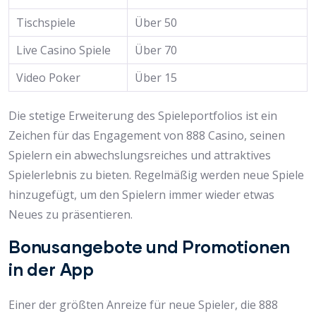
Tischspiele
Über 50
Live Casino Spiele
Über 70
Video Poker
Über 15
Die stetige Erweiterung des Spieleportfolios ist ein
Zeichen für das Engagement von 888 Casino, seinen
Spielern ein abwechslungsreiches und attraktives
Spielerlebnis zu bieten. Regelmäßig werden neue Spiele
hinzugefügt, um den Spielern immer wieder etwas
Neues zu präsentieren.
Bonusangebote und Promotionen
in der App
Einer der größten Anreize für neue Spieler, die 888