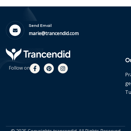
Send Email
marie@trancendid.com
O
Follow on
Pr
ge
Tu