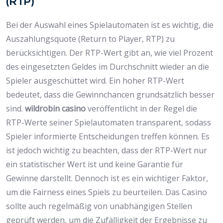
(RTP)
Bei der Auswahl eines Spielautomaten ist es wichtig, die
Auszahlungsquote (Return to Player, RTP) zu
berücksichtigen. Der RTP-Wert gibt an, wie viel Prozent
des eingesetzten Geldes im Durchschnitt wieder an die
Spieler ausgeschüttet wird. Ein hoher RTP-Wert
bedeutet, dass die Gewinnchancen grundsätzlich besser
sind.
wildrobin casino
veröffentlicht in der Regel die
RTP-Werte seiner Spielautomaten transparent, sodass
Spieler informierte Entscheidungen treffen können. Es
ist jedoch wichtig zu beachten, dass der RTP-Wert nur
ein statistischer Wert ist und keine Garantie für
Gewinne darstellt. Dennoch ist es ein wichtiger Faktor,
um die Fairness eines Spiels zu beurteilen. Das Casino
sollte auch regelmäßig von unabhängigen Stellen
geprüft werden, um die Zufälligkeit der Ergebnisse zu