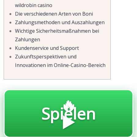
wildrobin casino
Die verschiedenen Arten von Boni
Zahlungsmethoden und Auszahlungen
Wichtige Sicherheitsmaßnahmen bei
Zahlungen
Kundenservice und Support
Zukunftsperspektiven und
Innovationen im Online-Casino-Bereich
🔥
Spielen
▶️