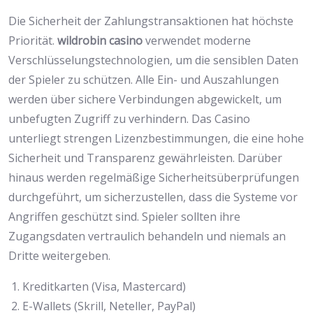
Die Sicherheit der Zahlungstransaktionen hat höchste
Priorität.
wildrobin casino
verwendet moderne
Verschlüsselungstechnologien, um die sensiblen Daten
der Spieler zu schützen. Alle Ein- und Auszahlungen
werden über sichere Verbindungen abgewickelt, um
unbefugten Zugriff zu verhindern. Das Casino
unterliegt strengen Lizenzbestimmungen, die eine hohe
Sicherheit und Transparenz gewährleisten. Darüber
hinaus werden regelmäßige Sicherheitsüberprüfungen
durchgeführt, um sicherzustellen, dass die Systeme vor
Angriffen geschützt sind. Spieler sollten ihre
Zugangsdaten vertraulich behandeln und niemals an
Dritte weitergeben.
Kreditkarten (Visa, Mastercard)
E-Wallets (Skrill, Neteller, PayPal)