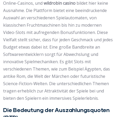
Online-Casinos, und
wildrobin casino
bildet hier keine
Ausnahme. Die Plattform bietet eine beeindruckende
Auswahl an verschiedenen Spielautomaten, von
klassischen Fruchtmaschinen bis hin zu modernen
Video-Slots mit aufregenden Bonusfunktionen. Diese
Vielfalt stellt sicher, dass für jeden Geschmack und jedes
Budget etwas dabei ist. Eine große Bandbreite an
Softwareentwicklern sorgt für Abwechslung und
innovative Spielmechaniken. Es gibt Slots mit
verschiedenen Themen, wie zum Beispiel Ägypten, das
antike Rom, die Welt der Märchen oder futuristische
Science-Fiction-Welten. Die unterschiedlichen Themen
tragen erheblich zur Attraktivität der Spiele bei und
bieten den Spielern ein immersives Spielerlebnis.
Die Bedeutung der Auszahlungsquoten