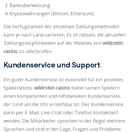
Banküberweisung
Kryptowährungen (Bitcoin, Ethereum)
Die Verfügbarkeit der einzelnen Zahlungsmethoden
kann je nach Land variieren. Es ist ratsam, die aktuellen
Zahlungsmöglichkeiten auf der Website von
wildrobin
casino
zu überprüfen.
Kundenservice und Support
Ein guter Kundenservice ist essenziell für ein positives
Spielerlebnis.
wildrobin casino
bietet seinen Spielern
einen kompetenten und hilfsbereiten Kundenservice,
der rund um die Uhr erreichbar ist. Der Kundenservice
kann per E-Mail, Live-Chat oder Telefon kontaktiert
werden. Die Mitarbeiter sprechen in der Regel mehrere
Sprachen und sind in der Lage, Fragen und Probleme