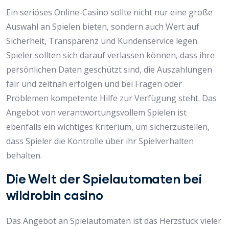
Ein seriöses Online-Casino sollte nicht nur eine große
Auswahl an Spielen bieten, sondern auch Wert auf
Sicherheit, Transparenz und Kundenservice legen.
Spieler sollten sich darauf verlassen können, dass ihre
persönlichen Daten geschützt sind, die Auszahlungen
fair und zeitnah erfolgen und bei Fragen oder
Problemen kompetente Hilfe zur Verfügung steht. Das
Angebot von verantwortungsvollem Spielen ist
ebenfalls ein wichtiges Kriterium, um sicherzustellen,
dass Spieler die Kontrolle über ihr Spielverhalten
behalten.
Die Welt der Spielautomaten bei
wildrobin casino
Das Angebot an Spielautomaten ist das Herzstück vieler