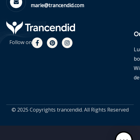
marie@trancendid.com
O
Follow on
Lu
bo
Wi
de
© 2025 Copyrights trancendid. All Rights Reserved