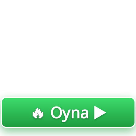
🔥 Oyna ▶️