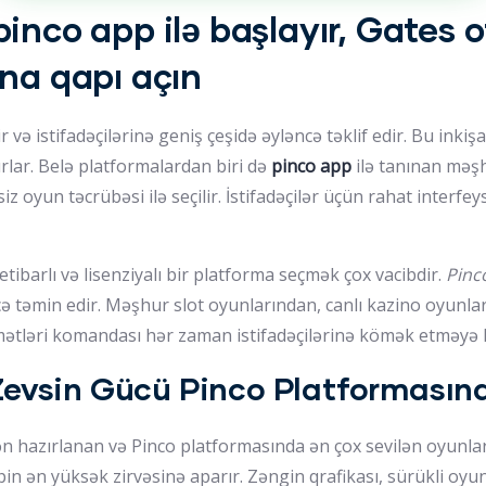
inco app ilə başlayır, Gates
na qapı açın
ə istifadəçilərinə geniş çeşidə əyləncə təklif edir. Bu inkişaf
rlar. Belə platformalardan biri də
pinco app
ilə tanınan məş
siz oyun təcrübəsi ilə seçilir. İstifadəçilər üçün rahat interf
barlı və lisenziyalı bir platforma seçmək çox vacibdir.
Pinc
cə təmin edir. Məşhur slot oyunlarından, canlı kazino oyunl
ətləri komandası hər zaman istifadəçilərinə kömək etməyə h
Zevsin Gücü Pinco Platformasın
n hazırlanan və Pinco platformasında ən çox sevilən oyunlar
 ən yüksək zirvəsinə aparır. Zəngin qrafikası, sürükli oyun 