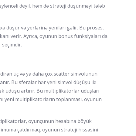
ləncəli deyil, həm də strateji düşünməyi tələb
 düşür və yerlərinə yeniləri gəlir. Bu proses,
anı verir. Ayrıca, oyunun bonus funksiyaları da
 seçimdir.
əşdirən üç və ya daha çox scatter simvolunun
anır. Bu sferalar hər yeni simvol düşüşü ilə
k uduşu artırır. Bu multiplikatorlar uduşları
nı yeni multiplikatorların toplanması, oyunun
ltiplikatorlar, oyunçunun hesabına böyük
simuma çatdırmaq, oyunun strateji hissəsini