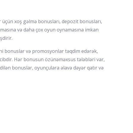
r üçün xoş gəlmə bonusları, depozit bonusları,
azanmasına və daha çox oyun oynamasına imkan
dirir.
yeni bonuslar və promosyonlar təqdim edərək,
cibdir. Hər bonusun özünəməxsus tələbləri var,
ilən bonuslar, oyunçulara əlavə dəyər qatır və