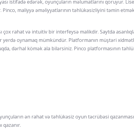
ası istifadə edərək, oyunçuların məlumatlarını qoruyur. Lisenziy
Pinco, maliyyə əməliyyatlarının təhlükəsizliyini təmin etmək
 çox rahat və intuitiv bir interfeysə malikdir. Saytda asanlıq
 hər yerdə oynamaq mümkündür. Platformanın müştəri xidmətl
uqda, dərhal kömək ala bilərsiniz. Pinco platformasının təhlük
, oyunçuların ən rahat və təhlükəsiz oyun təcrübəsi qazanmas
ı qazanır.