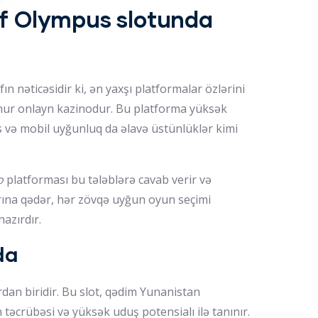
 of Olympus slotunda
ın nəticəsidir ki, ən yaxşı platformalar özlərini
hur onlayn kazinodur. Bu platforma yüksək
eys və mobil uyğunluq da əlavə üstünlüklər kimi
o
platforması bu tələblərə cavab verir və
arına qədər, hər zövqə uyğun oyun seçimi
azırdır.
da
dan biridir. Bu slot, qədim Yunanistan
təcrübəsi və yüksək uduş potensialı ilə tanınır.