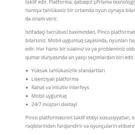
təklif edir. Platforma, qabaqcıl şifrləmə texnologiy
həmişə təhlükəsiz bir ortamda oyun oynaya bilər. 
də önəm verir.
İstifadəçi təcrübəsi baxımından, Pinco platforması
bilərsiniz. Mobil uyğunluq sayəsində, oyunları
edir. Hər hansı bir sualınız və ya probleminiz old
qumar dünyasında ən yaxşı seçimlərdən biri edir.
Yüksək təhlükəsizlik standartları
Lisenziyalı platforma
Rahat və intuitiv interfeys
Mobil uyğunluq
24/7 müştəri dəstəyi
Pinco platformasının təklif etdiyi xüsusiyyətlər
rəqiblərindən fərqləndirir və oyunçuların etibarın