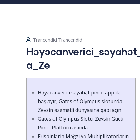
Trancendid Trancendid
Həyəcanverici_səyahət
a_Ze
Həyəcanverici səyahət pinco app ilə
başlayır, Gates of Olympus slotunda
Zevsin əzəmətli dünyasına qapı açın
Gates of Olympus Slotu: Zevsin Gücü
Pinco Platformasında
Frispinlərin Məğzi və Multiplikatorların