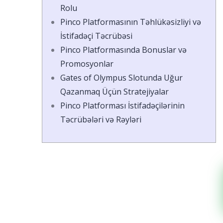
Rolu
Pinco Platformasının Təhlükəsizliyi və
İstifadəçi Təcrübəsi
Pinco Platformasında Bonuslar və
Promosyonlar
Gates of Olympus Slotunda Uğur
Qazanmaq Üçün Stratejiyalar
Pinco Platforması İstifadəçilərinin
Təcrübələri və Rəyləri