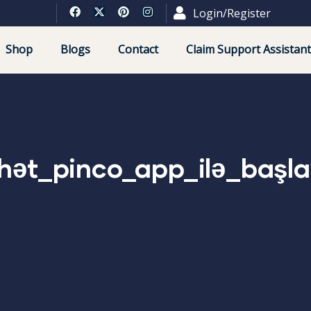
Login/Register
Shop
Blogs
Contact
Claim Support Assistant
hət_pinco_app_ilə_başl