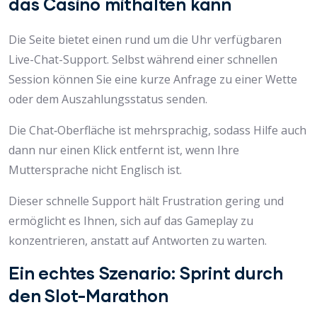
das Casino mithalten kann
Die Seite bietet einen rund um die Uhr verfügbaren
Live-Chat-Support. Selbst während einer schnellen
Session können Sie eine kurze Anfrage zu einer Wette
oder dem Auszahlungsstatus senden.
Die Chat‑Oberfläche ist mehrsprachig, sodass Hilfe auch
dann nur einen Klick entfernt ist, wenn Ihre
Muttersprache nicht Englisch ist.
Dieser schnelle Support hält Frustration gering und
ermöglicht es Ihnen, sich auf das Gameplay zu
konzentrieren, anstatt auf Antworten zu warten.
Ein echtes Szenario: Sprint durch
den Slot-Marathon