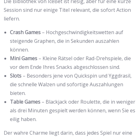
Die Bibliothek von IceBet ist riesig, aber für eine kurze
Session sind nur einige Titel relevant, die sofort Action
liefern.
Crash Games
– Hochgeschwindigkeitswetten auf
steigende Graphen, die in Sekunden auszahlen
können.
Mini Games
– Kleine Rätsel oder Rad-Drehspiele, die
vor dem Ende Ihres Snacks abgeschlossen sind.
Slots
– Besonders jene von Quickspin und Yggdrasil,
die schnelle Walzen und sofortige Auszahlungen
bieten.
Table Games
– Blackjack oder Roulette, die in weniger
als drei Minuten gespielt werden können, wenn Sie es
eilig haben.
Der wahre Charme liegt darin, dass jedes Spiel nur eine