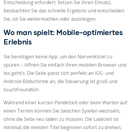
Entscheidung erfordert: Setzen Sie Ihren Einsatz,
beobachten Sie das schnelle Ergebnis und entscheiden
Sie, ob Sie weitermachen oder aussteigen.
Wo man spielt: Mobile-optimiertes
Erlebnis
Sie benötigen keine App, um den Nervenkitzel zu
spüren – öffnen Sie einfach Ihren mobilen Browser und
los geht’s. Die Seite passt sich perfekt an iOS- und
Android-Bildschirme an, die Steuerung ist groß und
touchfreundlich.
Während einer kurzen Pendelzeit oder beim Warten auf
einen Termin können Sie zwischen Spielen wechseln,
ohne die Seite neu laden zu müssen. Die Ladezeit ist
minimal; die meisten Titel beginnen sofort zu drehen,