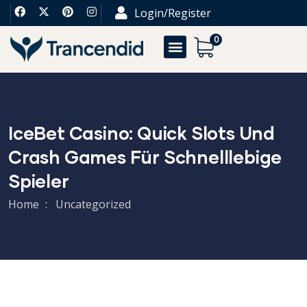
Login/Register
0
IceBet Casino: Quick Slots Und
Crash Games Für Schnelllebige
Spieler
Home
Uncategorized