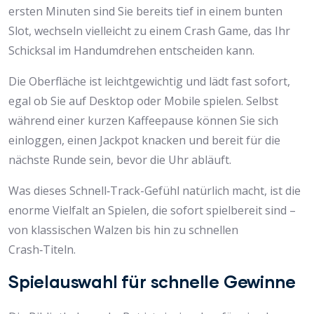
ersten Minuten sind Sie bereits tief in einem bunten
Slot, wechseln vielleicht zu einem Crash Game, das Ihr
Schicksal im Handumdrehen entscheiden kann.
Die Oberfläche ist leichtgewichtig und lädt fast sofort,
egal ob Sie auf Desktop oder Mobile spielen. Selbst
während einer kurzen Kaffeepause können Sie sich
einloggen, einen Jackpot knacken und bereit für die
nächste Runde sein, bevor die Uhr abläuft.
Was dieses Schnell‑Track-Gefühl natürlich macht, ist die
enorme Vielfalt an Spielen, die sofort spielbereit sind –
von klassischen Walzen bis hin zu schnellen
Crash‑Titeln.
Spielauswahl für schnelle Gewinne