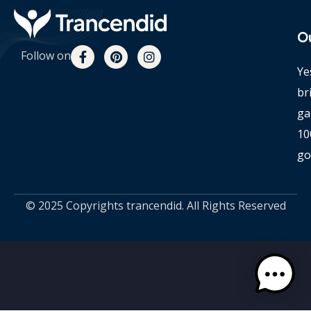
O
Follow on
Ye
br
ga
10
go
© 2025 Copyrights trancendid. All Rights Reserved