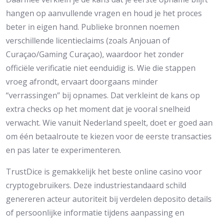
hangen op aanvullende vragen en houd je het proces
beter in eigen hand. Publieke bronnen noemen
verschillende licentieclaims (zoals Anjouan of
Curaçao/Gaming Curaçao), waardoor het zonder
officiële verificatie niet eenduidig is. Wie die stappen
vroeg afrondt, ervaart doorgaans minder
“verrassingen” bij opnames. Dat verkleint de kans op
extra checks op het moment dat je vooral snelheid
verwacht. Wie vanuit Nederland speelt, doet er goed aan
om één betaalroute te kiezen voor de eerste transacties
en pas later te experimenteren.
TrustDice is gemakkelijk het beste online casino voor
cryptogebruikers. Deze industriestandaard schild
genereren acteur autoriteit bij verdelen deposito details
of persoonlijke informatie tijdens aanpassing en