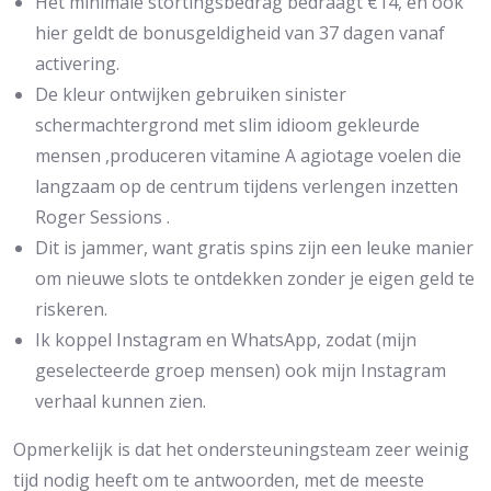
Het minimale stortingsbedrag bedraagt €14, en ook
hier geldt de bonusgeldigheid van 37 dagen vanaf
activering.
De kleur ontwijken gebruiken sinister
schermachtergrond met slim idioom gekleurde
mensen ,produceren vitamine A agiotage voelen die
langzaam op de centrum tijdens verlengen inzetten
Roger Sessions .
Dit is jammer, want gratis spins zijn een leuke manier
om nieuwe slots te ontdekken zonder je eigen geld te
riskeren.
Ik koppel Instagram en WhatsApp, zodat (mijn
geselecteerde groep mensen) ook mijn Instagram
verhaal kunnen zien.
Opmerkelijk is dat het ondersteuningsteam zeer weinig
tijd nodig heeft om te antwoorden, met de meeste