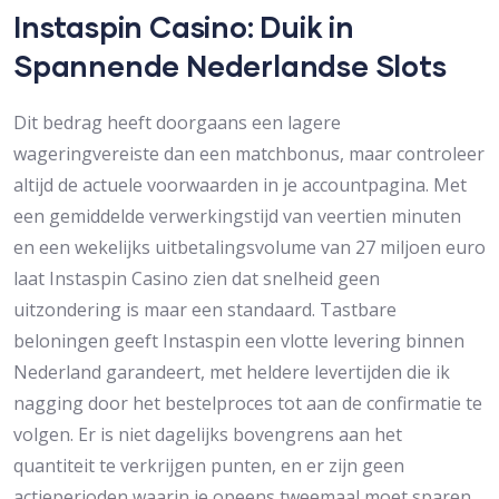
Instaspin Casino: Duik in
Spannende Nederlandse Slots
Dit bedrag heeft doorgaans een lagere
wageringvereiste dan een matchbonus, maar controleer
altijd de actuele voorwaarden in je accountpagina. Met
een gemiddelde verwerkingstijd van veertien minuten
en een wekelijks uitbetalingsvolume van 27 miljoen euro
laat Instaspin Casino zien dat snelheid geen
uitzondering is maar een standaard. Tastbare
beloningen geeft Instaspin een vlotte levering binnen
Nederland garandeert, met heldere levertijden die ik
nagging door het bestelproces tot aan de confirmatie te
volgen. Er is niet dagelijks bovengrens aan het
quantiteit te verkrijgen punten, en er zijn geen
actieperioden waarin je opeens tweemaal moet sparen