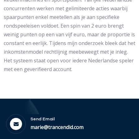
concurrenten werken met gelimiteerde acties waarbij
spaarpunten enkel meetellen als je aan specifieke
rondspeeleisen voldoet. Een spin van 2 euro brengt
weinig punten op een van vijf euro, maar de proportie is
constant en eerlijk. Tijdens mijn onderzoek bleek dat het
inkomstenmodel rechtlijnig meebeweegt met je inleg.
Het systeem staat open voor iedere Nederlandse speler
met een geverifieerd account.
Send Email
marie@trancendid.com