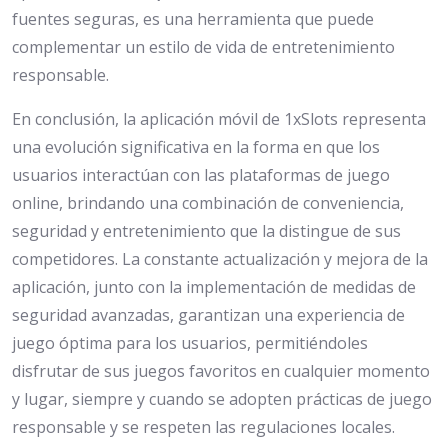
fuentes seguras, es una herramienta que puede
complementar un estilo de vida de entretenimiento
responsable.
En conclusión, la aplicación móvil de 1xSlots representa
una evolución significativa en la forma en que los
usuarios interactúan con las plataformas de juego
online, brindando una combinación de conveniencia,
seguridad y entretenimiento que la distingue de sus
competidores. La constante actualización y mejora de la
aplicación, junto con la implementación de medidas de
seguridad avanzadas, garantizan una experiencia de
juego óptima para los usuarios, permitiéndoles
disfrutar de sus juegos favoritos en cualquier momento
y lugar, siempre y cuando se adopten prácticas de juego
responsable y se respeten las regulaciones locales.