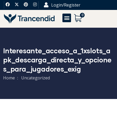
Login/Register
0
Interesante_acceso_a_1xslots_a
Pk_descarga_directa_y_opcione
S_para_jugadores_exig
Home
Uncategorized