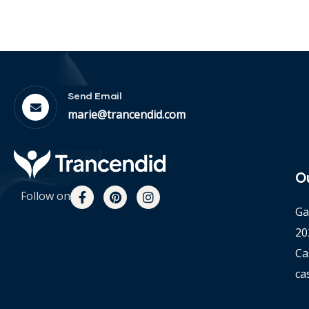
Send Email
marie@trancendid.com
O
Follow on
Ga
20
Ca
ca