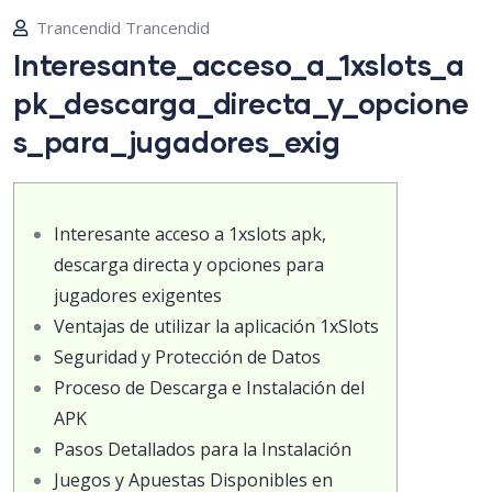
Trancendid Trancendid
Interesante_acceso_a_1xslots_a
pk_descarga_directa_y_opcione
s_para_jugadores_exig
Interesante acceso a 1xslots apk,
descarga directa y opciones para
jugadores exigentes
Ventajas de utilizar la aplicación 1xSlots
Seguridad y Protección de Datos
Proceso de Descarga e Instalación del
APK
Pasos Detallados para la Instalación
Juegos y Apuestas Disponibles en