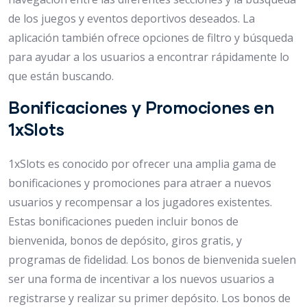
de los juegos y eventos deportivos deseados. La
aplicación también ofrece opciones de filtro y búsqueda
para ayudar a los usuarios a encontrar rápidamente lo
que están buscando.
Bonificaciones y Promociones en
1xSlots
1xSlots es conocido por ofrecer una amplia gama de
bonificaciones y promociones para atraer a nuevos
usuarios y recompensar a los jugadores existentes.
Estas bonificaciones pueden incluir bonos de
bienvenida, bonos de depósito, giros gratis, y
programas de fidelidad. Los bonos de bienvenida suelen
ser una forma de incentivar a los nuevos usuarios a
registrarse y realizar su primer depósito. Los bonos de