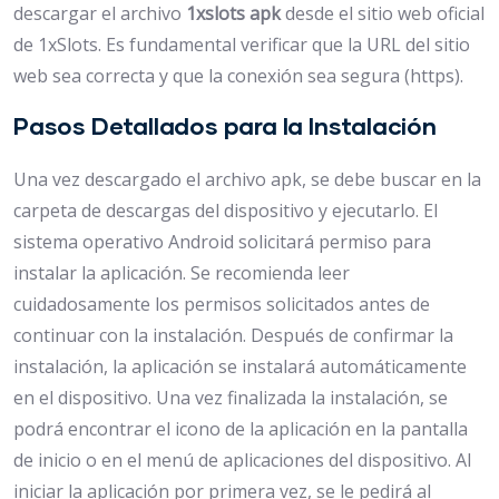
descargar el archivo
1xslots apk
desde el sitio web oficial
de 1xSlots. Es fundamental verificar que la URL del sitio
web sea correcta y que la conexión sea segura (https).
Pasos Detallados para la Instalación
Una vez descargado el archivo apk, se debe buscar en la
carpeta de descargas del dispositivo y ejecutarlo. El
sistema operativo Android solicitará permiso para
instalar la aplicación. Se recomienda leer
cuidadosamente los permisos solicitados antes de
continuar con la instalación. Después de confirmar la
instalación, la aplicación se instalará automáticamente
en el dispositivo. Una vez finalizada la instalación, se
podrá encontrar el icono de la aplicación en la pantalla
de inicio o en el menú de aplicaciones del dispositivo. Al
iniciar la aplicación por primera vez, se le pedirá al