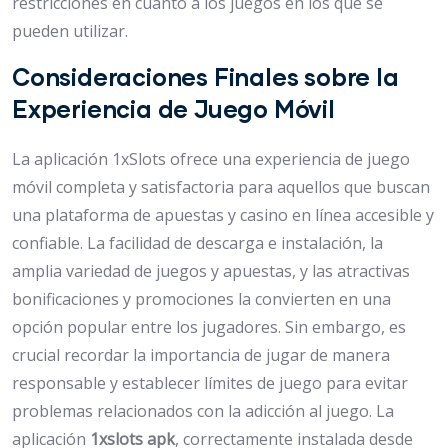
restricciones en cuanto a los juegos en los que se
pueden utilizar.
Consideraciones Finales sobre la
Experiencia de Juego Móvil
La aplicación 1xSlots ofrece una experiencia de juego
móvil completa y satisfactoria para aquellos que buscan
una plataforma de apuestas y casino en línea accesible y
confiable. La facilidad de descarga e instalación, la
amplia variedad de juegos y apuestas, y las atractivas
bonificaciones y promociones la convierten en una
opción popular entre los jugadores. Sin embargo, es
crucial recordar la importancia de jugar de manera
responsable y establecer límites de juego para evitar
problemas relacionados con la adicción al juego. La
aplicación
1xslots apk
, correctamente instalada desde