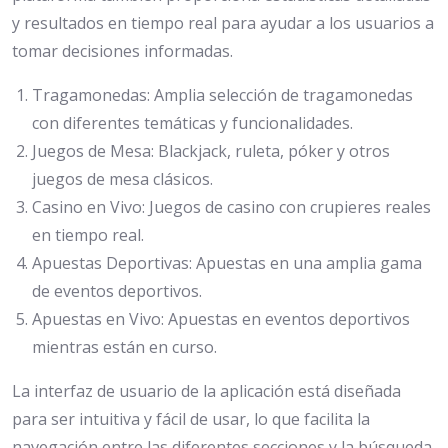
y resultados en tiempo real para ayudar a los usuarios a
tomar decisiones informadas.
Tragamonedas: Amplia selección de tragamonedas
con diferentes temáticas y funcionalidades.
Juegos de Mesa: Blackjack, ruleta, póker y otros
juegos de mesa clásicos.
Casino en Vivo: Juegos de casino con crupieres reales
en tiempo real.
Apuestas Deportivas: Apuestas en una amplia gama
de eventos deportivos.
Apuestas en Vivo: Apuestas en eventos deportivos
mientras están en curso.
La interfaz de usuario de la aplicación está diseñada
para ser intuitiva y fácil de usar, lo que facilita la
navegación entre las diferentes secciones y la búsqueda