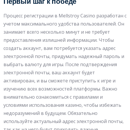
Первый шаг к победе
Процесс регистрации в Mellstroy Casino разработан с
учетом максимального удобства пользователей. Он
занимает всего несколько минут и не требует
предоставления излишней информации. Чтобы
создать аккаунт, вам потребуется указать адрес
электронной почты, придумать надежный пароль и
выбрать валюту для игры. После подтверждения
электронной почты, ваш аккаунт будет
активирован, и вы сможете приступить к игре и
изучению всех возможностей платформы. Важно
внимательно ознакомиться с правилами и
условиями использования казино, чтобы избежать
недоразумений в будущем. Обязательно
используйте актуальный адрес электронной почты,
так как на него будут приходить важные