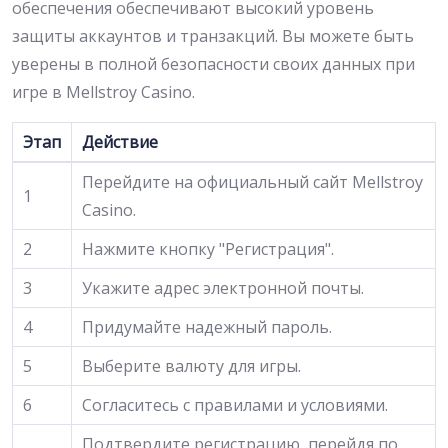
обеспечения обеспечивают высокий уровень
защиты аккаунтов и транзакций. Вы можете быть
уверены в полной безопасности своих данных при
игре в Mellstroy Casino.
Этап
Действие
Перейдите на официальный сайт Mellstroy
1
Casino.
2
Нажмите кнопку "Регистрация".
3
Укажите адрес электронной почты.
4
Придумайте надежный пароль.
5
Выберите валюту для игры.
6
Согласитесь с правилами и условиями.
Подтвердите регистрацию, перейдя по