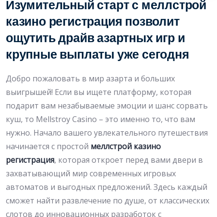
Изумительный старт с меллстрой
казино регистрация позволит
ощутить драйв азартных игр и
крупные выплаты уже сегодня
Добро пожаловать в мир азарта и больших
выигрышей! Если вы ищете платформу, которая
подарит вам незабываемые эмоции и шанс сорвать
куш, то Mellstroy Casino – это именно то, что вам
нужно. Начало вашего увлекательного путешествия
начинается с простой
меллстрой казино
регистрация
, которая откроет перед вами двери в
захватывающий мир современных игровых
автоматов и выгодных предложений. Здесь каждый
сможет найти развлечение по душе, от классических
слотов до инновационных разработок с