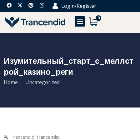
Login/Register
0
Изумительный_старт_с_меллст
Рой_казино_реги
Home
Uncategorized
Trancendid Trancendid