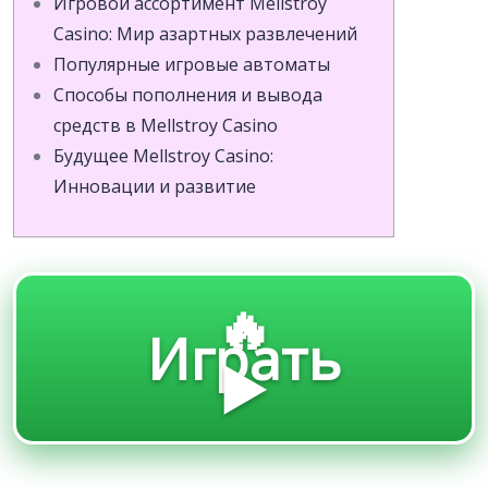
Игровой ассортимент Mellstroy
Casino: Мир азартных развлечений
Популярные игровые автоматы
Способы пополнения и вывода
средств в Mellstroy Casino
Будущее Mellstroy Casino:
Инновации и развитие
🔥
Играть
▶️