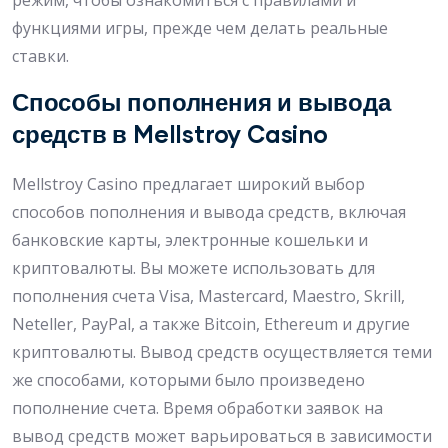
режим, чтобы ознакомиться с правилами и
функциями игры, прежде чем делать реальные
ставки.
Способы пополнения и вывода
средств в Mellstroy Casino
Mellstroy Casino предлагает широкий выбор
способов пополнения и вывода средств, включая
банковские карты, электронные кошельки и
криптовалюты. Вы можете использовать для
пополнения счета Visa, Mastercard, Maestro, Skrill,
Neteller, PayPal, а также Bitcoin, Ethereum и другие
криптовалюты. Вывод средств осуществляется теми
же способами, которыми было произведено
пополнение счета. Время обработки заявок на
вывод средств может варьироваться в зависимости