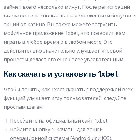
займет всего несколько минут. После регистрации
вы сможете воспользоваться множеством бонусов и
акций от казино. Вы также можете загрузить
мобильное приложение 1xbet, что позволит вам
играть в любое время и в любом месте. Это
действительно значительно улучшает игровой
процесс и делает его ещё более увлекательным.
Как скачать и установить 1xbet
Чтобы понять, как 1xbet скачать с поддержкой всех
функций улучшает игру пользователей, следуйте
простым шагам:
Перейдите на официальный сайт 1xbet.
Найдите кнопку “Скачать” для вашей
операционной системы (Android или iOS).