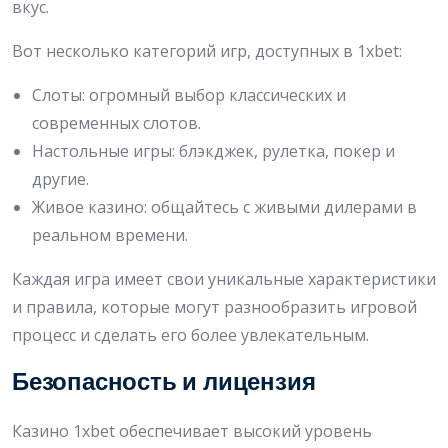
вкус.
Вот несколько категорий игр, доступных в 1xbet:
Слоты: огромный выбор классических и
современных слотов.
Настольные игры: блэкджек, рулетка, покер и
другие.
Живое казино: общайтесь с живыми дилерами в
реальном времени.
Каждая игра имеет свои уникальные характеристики
и правила, которые могут разнообразить игровой
процесс и сделать его более увлекательным.
Безопасность и лицензия
Казино 1xbet обеспечивает высокий уровень