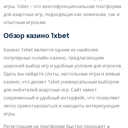
игры. 1xbet – это многофункциональная платформа
для азартных игр, подходящая как новичкам, так и
опытным игрокам.
Обзор казино 1xbet
Казино 1xbet является одним из наиболее
популярных онлайн-казино, предлагающим
широкий выбор игр и удобные условия для игроков.
Здесь вы найдете слоты, настольные игры и живые
казино, что делает 1xbet универсальным выбором
для любителей азартных игр. Сайт имеет
современный и удобный интерфейс, что позволяет
легко ориентироваться и находить интересующие
игры.
Регистрация на платформе быстро проходит и