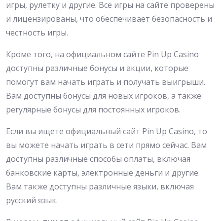
игры, рулетку и другие. Все игры на сайте проверены
и лицензированы, что обеспечивает безопасность и
честность игры.
Кроме того, на официальном сайте Pin Up Casino
доступны различные бонусы и акции, которые
помогут вам начать играть и получать выигрыши.
Вам доступны бонусы для новых игроков, а также
регулярные бонусы для постоянных игроков.
Если вы ищете официальный сайт Pin Up Casino, то
вы можете начать играть в сети прямо сейчас. Вам
доступны различные способы оплаты, включая
банковские карты, электронные деньги и другие.
Вам также доступны различные языки, включая
русский язык.