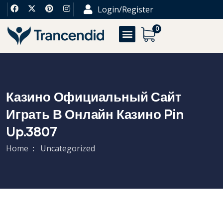
Login/Register
0
Казино Официальный Сайт
Играть В Онлайн Казино Pin
Up.3807
Home
Uncategorized