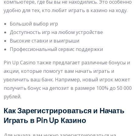
компьютере, где бы вы не находились. Это особенно
удобно для тех, кто любит играть в казино на ходу.
Большой выбор игр
Доступность игр на любом устройстве
Высокие ставки и выигрыши
Профессиональный сервис поддержки
Pin Up Casino также предлагает различные бонусы и
акции, которые помогут вам начать играть и
увеличить ваш банк. Например, новый игрок может
получить бонус на депозит в размере 100% до 50 000
рублей.
Как Зарегистрироваться и Начать
Играть в Pin Up Казино
Для начала, вам нужно зарегистрироваться на