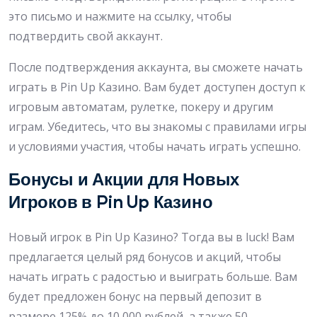
это письмо и нажмите на ссылку, чтобы
подтвердить свой аккаунт.
После подтверждения аккаунта, вы сможете начать
играть в Pin Up Казино. Вам будет доступен доступ к
игровым автоматам, рулетке, покеру и другим
играм. Убедитесь, что вы знакомы с правилами игры
и условиями участия, чтобы начать играть успешно.
Бонусы и Акции для Новых
Игроков в Pin Up Казино
Новый игрок в Pin Up Казино? Тогда вы в luck! Вам
предлагается целый ряд бонусов и акций, чтобы
начать играть с радостью и выиграть больше. Вам
будет предложен бонус на первый депозит в
размере 125% до 10 000 рублей, а также 50