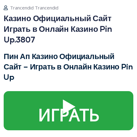
Trancendid Trancendid
Казино Официальный Сайт
Играть в Онлайн Казино Pin
Up.3807
Пин Ап Казино Официальный
Сайт – Играть в Онлайн Казино Pin
Up
▶️
ИГРАТЬ