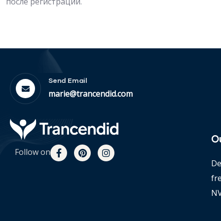
после регистрации.
Send Email
marie@trancendid.com
O
Follow on
De
fr
NV