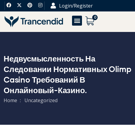
Login/Register
0
Недвусмысленность На
Следовании Нормативных Olimp
Casino Требований В
Онлайновый-Казино.
Home
Uncategorized