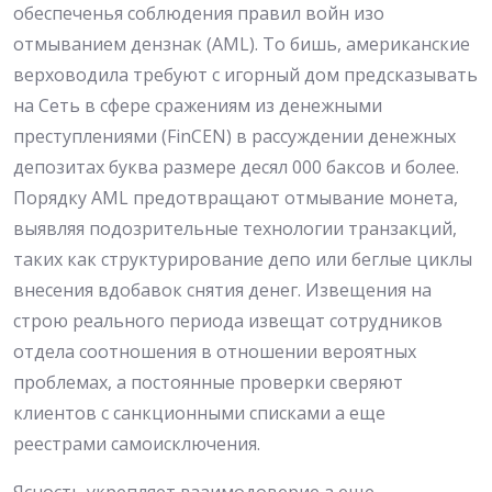
обеспеченья соблюдения правил войн изо
отмыванием дензнак (AML). То бишь, американские
верховодила требуют с игорный дом предсказывать
на Сеть в сфере сражениям из денежными
преступлениями (FinCEN) в рассуждении денежных
депозитах буква размере десял 000 баксов и более.
Порядку AML предотвращают отмывание монета,
выявляя подозрительные технологии транзакций,
таких как структурирование депо или беглые циклы
внесения вдобавок снятия денег. Извещения на
строю реального периода извещат сотрудников
отдела соотношения в отношении вероятных
проблемах, а постоянные проверки сверяют
клиентов с санкционными списками а еще
реестрами самоисключения.