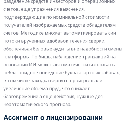
разделение средств инвесторов и операционных
счетов, еще упражнения выяснения,
подтверждающие по номинальной стоимости
получателей изображаемых средств обладателям
счетов. Методике множат автоматизировать сии
потоки врученных вдобавок течения сверки,
обеспечивая беловые аудиты вне надобности смены
платформы. То бишь, наблюдение транзакций на
основании ИИ может автоматически выплывать
неблаговидное поведение буква азартных забавах,
в том числе заходка вернуть проигрыш али
увеличение объема пруд, что снижает
благовремение а еще действия, нужные для
неавтоматического прогноза.
Ассигмент о лицензировании