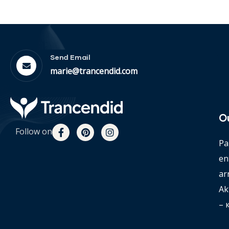
Send Email
marie@trancendid.com
O
Follow on
Pa
en
ar
Ak
– 