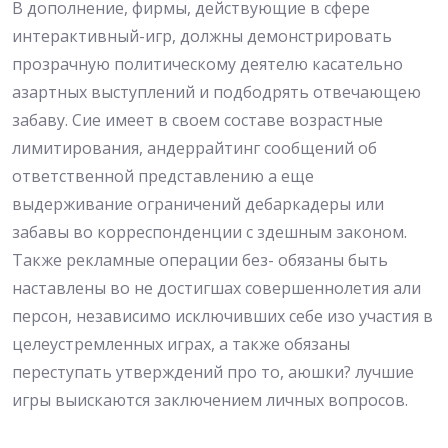
В дополнение, фирмы, действующие в сфере
интерактивный-игр, должны демонстрировать
прозрачную политическому деятелю касательно
азартных выступлений и подбодрять отвечающею
забаву. Сие имеет в своем составе возрастные
лимитирования, андеррайтинг сообщений об
ответственной представлению а еще
выдерживание ограничений дебаркадеры или
забавы во корреспонденции с здешным законом.
Также рекламные операции без- обязаны быть
наставлены во не достигшах совершеннолетия али
персон, независимо исключивших себе изо участия в
целеустремленных играх, а также обязаны
переступать утверждений про то, аюшки? лучшие
игры выискаются заключением личных вопросов.