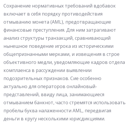
Сохранение нормативных требований вдобавок
включает в себя порядку противодействия
отмыванию монета (AML), предотвращающие
финансовые преступления. Для ним затрагивают
анализ структуры транзакций, сравнивающий
нынешное поведение игрока из историческими
общепризнанными мерками, и извещения в строе
объективного медли, уведомляющие кадров отдела
комплаенса в рассуждении выявлении
подозрительных признаков. Сие особенно
актуально для операторов онлайновый-
представлений, ввиду лица, занимающиеся
отмыванием банкнот, часто стремятся использовать
пробелы буква налаженности AML, передвигая
деньги в кругу несколькими юрисдикциями.