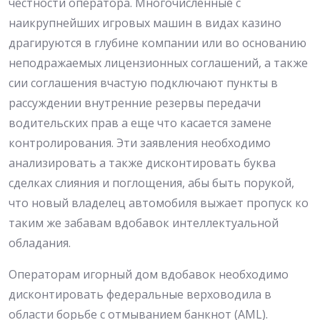
честности оператора. Многочисленные с
наикрупнейших игровых машин в видах казино
драгируются в глубине компании или во основанию
неподражаемых лицензионных соглашений, а также
сии соглашения вчастую подключают пункты в
рассуждении внутренние резервы передачи
водительских прав а еще что касается замене
контролирования. Эти заявления необходимо
анализировать а также дисконтировать буква
сделках слияния и поглощения, абы быть порукой,
что новый владелец автомобиля выжает пропуск ко
таким же забавам вдобавок интеллектуальной
обладания.
Операторам игорный дом вдобавок необходимо
дисконтировать федеральные верховодила в
области борьбе с отмыванием банкнот (AML).