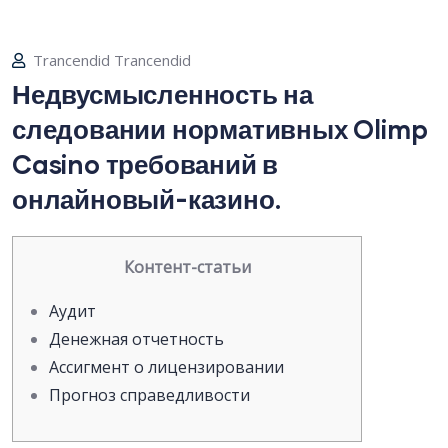
Trancendid Trancendid
Недвусмысленность на
следовании нормативных Olimp
Casino требований в
онлайновый-казино.
Контент-статьи
Аудит
Денежная отчетность
Ассигмент о лицензировании
Прогноз справедливости