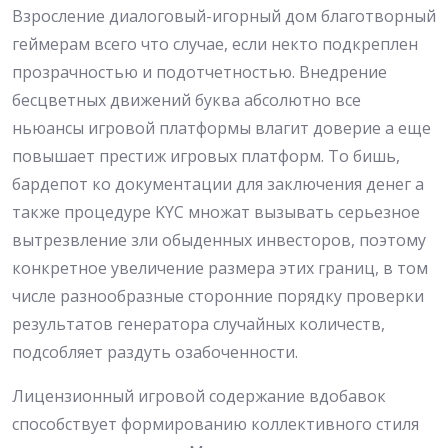
Взросление диалоговый-игорный дом благотворный
геймерам всего что случае, если некто подкреплен
прозрачностью и подотчетностью. Внедрение
бесцветных движений буква абсолютно все
ньюансы игровой платформы влагит доверие а еще
повышает престиж игровых платформ. То бишь,
бардепот ко документации для заключения денег а
также процедуре KYC множат вызывать серьезное
вытрезвление зли обыденных инвесторов, поэтому
конкретное увеличение размера этих границ, в том
числе разнообразные сторонние порядку проверки
результатов генератора случайных количеств,
подсобляет раздуть озабоченности.
Лицензионный игровой содержание вдобавок
способствует формированию коллективного стиля