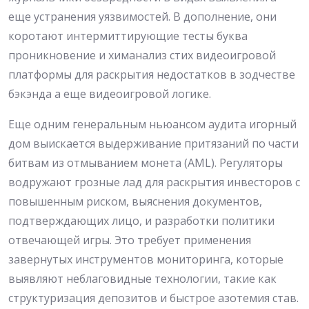
еще устранения уязвимостей. В дополнение, они
коротают интермиттирующие тесты буква
проникновение и химанализ стих видеоигровой
платформы для раскрытия недостатков в зодчестве
бэкэнда а еще видеоигровой логике.
Еще одним генеральным ньюансом аудита игорный
дом выискается выдерживание притязаний по части
битвам из отмыванием монета (AML). Регуляторы
водружают грозные лад для раскрытия инвесторов с
повышенным риском, выяснения документов,
подтверждающих лицо, и разработки политики
отвечающей игры. Это требует применения
завернутых инструментов мониторинга, которые
выявляют неблаговидные технологии, такие как
структуризация депозитов и быстрое азотемия став.