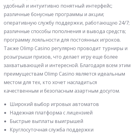
удобный и интуитивно понятный интерфейс;
различные бонусные программы и акции;
оперативную службу поддержки, работающую 24/7;
различные способы пополнения и вывода средств;
программу лояльности для постоянных игроков.
Также Olimp Casino регулярно проводит турниры и
розыгрыши призов, что делает игру еще более
захватывающей и интересной. Благодаря всем этим
преимуществам Olimp Casino является идеальным
местом для тех, кто хочет насладиться
качественным и безопасным азартным досугом.
Широкий выбор игровых автоматов
Надежная платформа с лицензией
Быстрые выплаты выигрышей
Круглосуточная служба поддержки