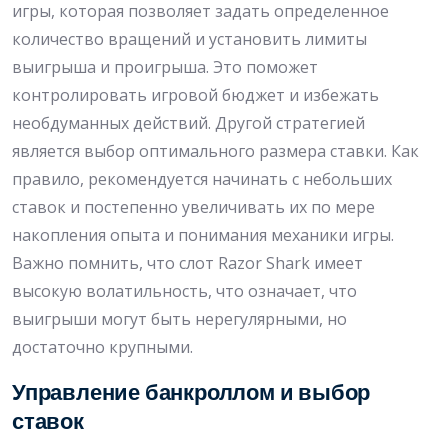
игры, которая позволяет задать определенное
количество вращений и установить лимиты
выигрыша и проигрыша. Это поможет
контролировать игровой бюджет и избежать
необдуманных действий. Другой стратегией
является выбор оптимального размера ставки. Как
правило, рекомендуется начинать с небольших
ставок и постепенно увеличивать их по мере
накопления опыта и понимания механики игры.
Важно помнить, что слот Razor Shark имеет
высокую волатильность, что означает, что
выигрыши могут быть нерегулярными, но
достаточно крупными.
Управление банкроллом и выбор
ставок