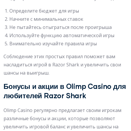
Определите бюджет для игры
Начните с минимальных ставок
Не пытайтесь отыграться после проигрыша
Используйте функцию автоматической игры
Внимательно изучайте правила игры
Соблюдение этих простых правил поможет вам
насладиться игрой в Razor Shark и увеличить свои
шансы на выигрыш.
Бонусы и акции в Olimp Casino для
любителей Razor Shark
Olimp Casino регулярно предлагает своим игрокам
различные бонусы и акции, которые позволяют
увеличить игровой баланс и увеличить шансы на