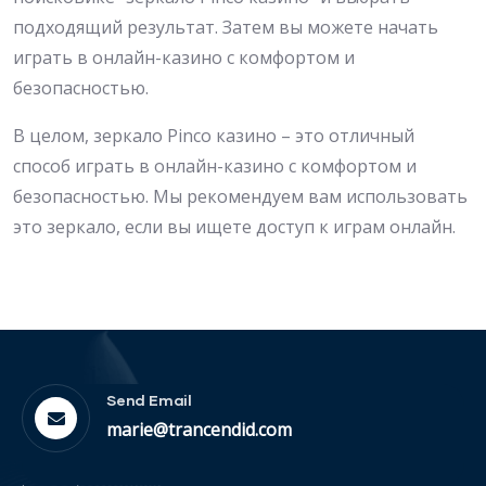
подходящий результат. Затем вы можете начать
играть в онлайн-казино с комфортом и
безопасностью.
В целом, зеркало Pinco казино – это отличный
способ играть в онлайн-казино с комфортом и
безопасностью. Мы рекомендуем вам использовать
это зеркало, если вы ищете доступ к играм онлайн.
Send Email
marie@trancendid.com