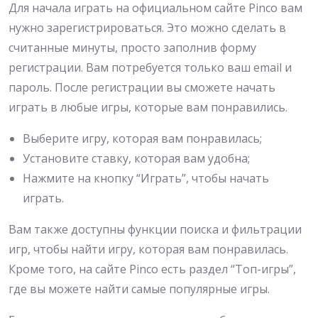
Для начала играть на официальном сайте Pinco вам
нужно зарегистрироваться. Это можно сделать в
считанные минуты, просто заполнив форму
регистрации. Вам потребуется только ваш email и
пароль. После регистрации вы сможете начать
играть в любые игры, которые вам понравились.
Выберите игру, которая вам понравилась;
Установите ставку, которая вам удобна;
Нажмите на кнопку “Играть”, чтобы начать
играть.
Вам также доступны функции поиска и фильтрации
игр, чтобы найти игру, которая вам понравилась.
Кроме того, на сайте Pinco есть раздел “Топ-игры”,
где вы можете найти самые популярные игры.