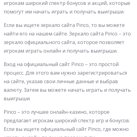
игрокам широкий спектр бонусов и акций, которые
помогут им начать играть и получать выигрыши.
Если вы ищете зеркало сайта Pinco, то вы можете
найти его на нашем сайте. Зеркало сайта Pinco – это
зеркало официального сайта, которое позволяет
игрокам играть онлайн и получать выигрыши.
Вход на официальный сайт Pinco – это простой
процесс. Для этого вам нужно зарегистрироваться
на сайте, указав свои личные данные и выбрав
валюту. Затем вы можете начать играть и получать
выигрыши.
Pinco – это лучшее онлайн-казино, которое
предлагает игрокам широкий спектр игр и бонусов.
Если вы ищете официальный сайт Pinco, где можно