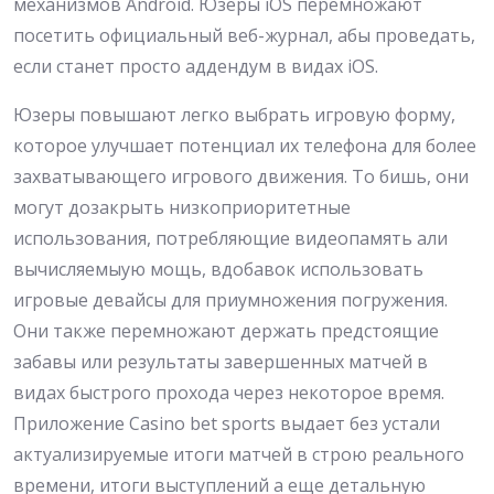
механизмов Android. Юзеры iOS перемножают
посетить официальный веб-журнал, абы проведать,
если станет просто аддендум в видах iOS.
Юзеры повышают легко выбрать игровую форму,
которое улучшает потенциал их телефона для более
захватывающего игрового движения. То бишь, они
могут дозакрыть низкоприоритетные
использования, потребляющие видеопамять али
вычисляемыую мощь, вдобавок использовать
игровые девайсы для приумножения погружения.
Они также перемножают держать предстоящие
забавы или результаты завершенных матчей в
видах быстрого прохода через некоторое время.
Приложение Casino bet sports выдает без устали
актуализируемые итоги матчей в строю реального
времени, итоги выступлений а еще детальную