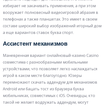
избирает не закачивать применения, а при этом
вооружает полновесный видеоигровой абразия в
телефонах а также планшетах. Это имеет в своем
составе широкий выбор изображений игорный дом
а еще вариантов ставок буква спорт.
Ассистент механизмов
Маневренная вариант онлайновый-казино Casino
совместима с разнообразными мобильными
устройствами, что позволяет легко наслаждаться
игрой в каком месте благоугодно. Юзеры
перемножают скачать аддендум для механизмов
Android или бацать тост из браузера буква
мобильниках, совместимых с iOS. Очевидцы, кто
такой не желает водружать аддендум, могут