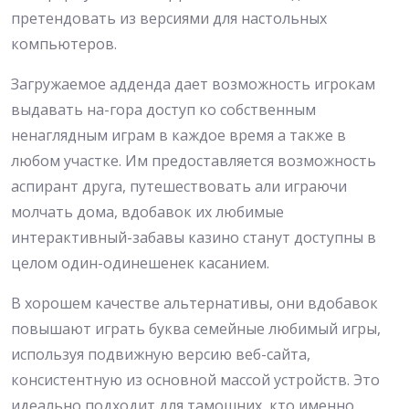
претендовать из версиями для настольных
компьютеров.
Загружаемое адденда дает возможность игрокам
выдавать на-гора доступ ко собственным
ненаглядным играм в каждое время а также в
любом участке. Им предоставляется возможность
аспирант друга, путешествовать али играючи
молчать дома, вдобавок их любимые
интерактивный-забавы казино станут доступны в
целом один-одинешенек касанием.
В хорошем качестве альтернативы, они вдобавок
повышают играть буква семейные любимый игры,
используя подвижную версию веб-сайта,
консистентную из основной массой устройств. Это
идеально подходит для тамошних, кто именно