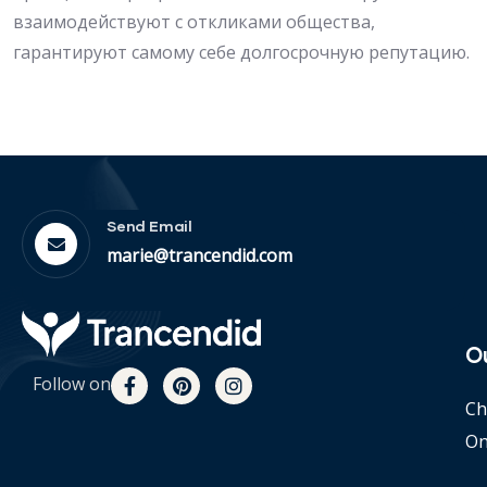
взаимодействуют с откликами общества,
гарантируют самому себе долгосрочную репутацию.
Send Email
marie@trancendid.com
O
Follow on
Ch
On