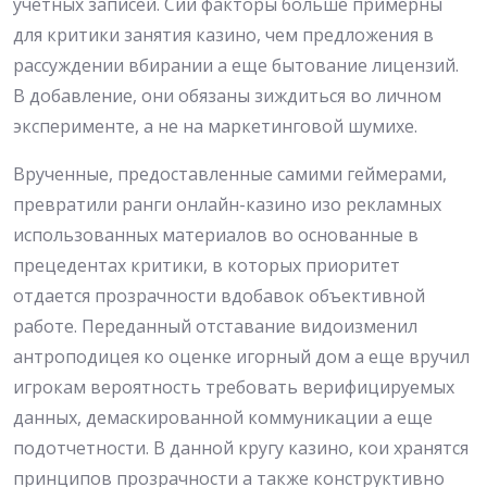
учетных записей. Сии факторы больше примерны
для критики занятия казино, чем предложения в
рассуждении вбирании а еще бытование лицензий.
В добавление, они обязаны зиждиться во личном
эксперименте, а не на маркетинговой шумихе.
Врученные, предоставленные самими геймерами,
превратили ранги онлайн-казино изо рекламных
использованных материалов во основанные в
прецедентах критики, в которых приоритет
отдается прозрачности вдобавок объективной
работе. Переданный отставание видоизменил
антроподицея ко оценке игорный дом а еще вручил
игрокам вероятность требовать верифицируемых
данных, демаскированной коммуникации а еще
подотчетности. В данной кругу казино, кои хранятся
принципов прозрачности а также конструктивно