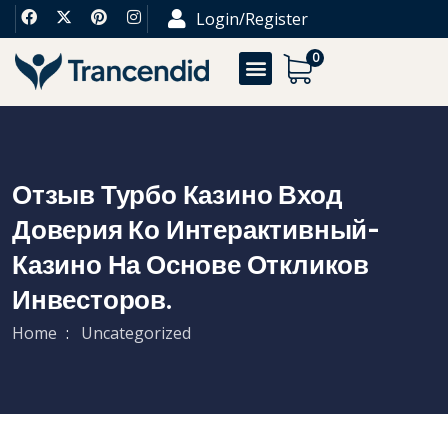
Login/Register
0
Отзыв Турбо Казино Вход
Доверия Ко Интерактивный-
Казино На Основе Откликов
Инвесторов.
Home
Uncategorized