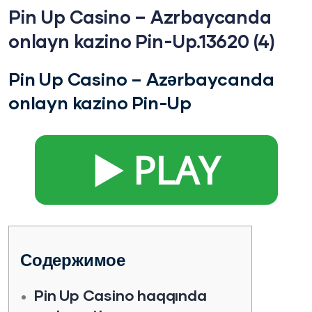
Pin Up Casino – Azrbaycanda
onlayn kazino Pin-Up.13620 (4)
Pin Up Casino – Azərbaycanda
onlayn kazino Pin-Up
▶️ PLAY
Содержимое
Pin Up Casino haqqında