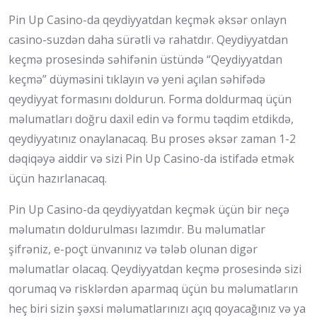
Pin Up Casino-da qeydiyyatdan keçmək əksər onlayn
casino-suzdən daha sürətli və rahatdır. Qeydiyyatdan
keçmə prosesində səhifənin üstündə “Qeydiyyatdan
keçmə” düyməsini tıklayın və yeni açılan səhifədə
qeydiyyat formasını doldurun. Forma doldurmaq üçün
məlumatları doğru daxil edin və formu təqdim etdikdə,
qeydiyyatınız onaylanacaq. Bu proses əksər zaman 1-2
dəqiqəyə aiddir və sizi Pin Up Casino-da istifadə etmək
üçün hazırlanacaq.
Pin Up Casino-da qeydiyyatdan keçmək üçün bir neçə
məlumatın doldurulması lazımdır. Bu məlumatlar
şifrəniz, e-poçt ünvanınız və tələb olunan digər
məlumatlar olacaq. Qeydiyyatdan keçmə prosesində sizi
qorumaq və risklərdən aparmaq üçün bu məlumatların
heç biri sizin şəxsi məlumatlarınızı açıq qoyacağınız və ya