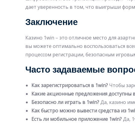
дает уверенность в том, что выигрыши форм
Заключение
Казино 1win – это отличное место для азарт
вы можете оптимально воспользоваться всем
процессом регистрации, безопасным игровы
Часто задаваемые вопро
Как зарегистрироваться в 1win?
Чтобы заре
Какие акционные предложения доступны в
Безопасно ли играть в 1win?
Да, казино им
Как быстро можно вывести средства из 1wi
Есть ли мобильное приложение 1win?
Да, 1