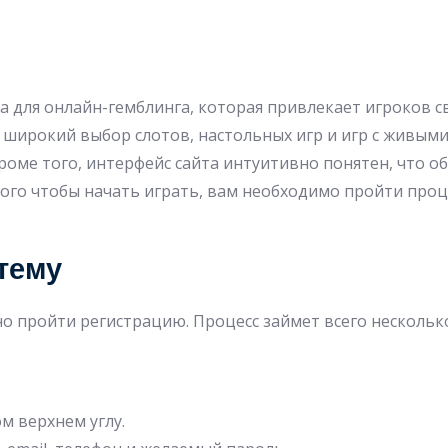
ма для онлайн-гемблинга, которая привлекает игроков 
широкий выбор слотов, настольных игр и игр с живыми
роме того, интерфейс сайта интуитивно понятен, что о
того чтобы начать играть, вам необходимо пройти про
стему
но пройти регистрацию. Процесс займет всего нескольк
м верхнем углу.