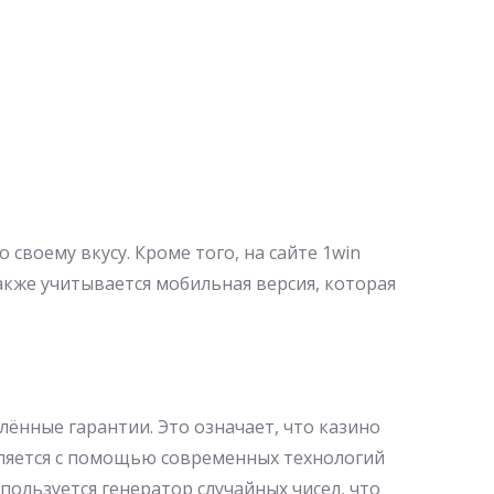
своему вкусу. Кроме того, на сайте 1win
акже учитывается мобильная версия, которая
ённые гарантии. Это означает, что казино
вляется с помощью современных технологий
пользуется генератор случайных чисел, что