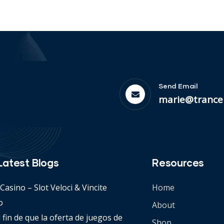
Send Email
marie@trance
Latest Blogs
Resources
 Casino – Slot Veloci & Vincite
Home
o
About
 fin de que la oferta de juegos de
Shop