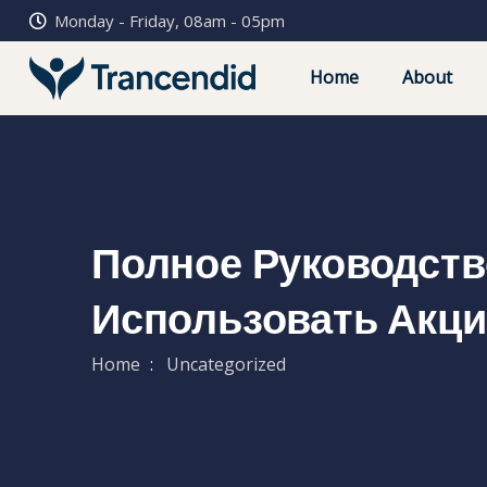
Monday - Friday, 08am - 05pm
Home
About
Полное Руководств
Использовать Акци
Home
Uncategorized