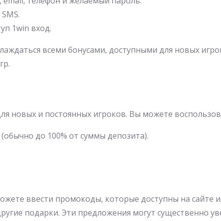
, email, телефон и желаемый пароль.
 SMS.
уп 1win вход.
лаждаться всеми бонусами, доступными для новых игрок
гр.
для новых и постоянных игроков. Вы можете воспользов
(обычно до 100% от суммы депозита).
 можете ввести промокоды, которые доступны на сайте и
ругие подарки. Эти предложения могут существенно 