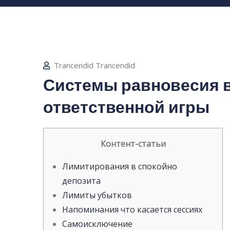
Trancendid Trancendid
Системы равновесия в
ответственной игры
Контент-статьи
Лимитирования в спокойно
депозита
Лимиты убытков
Напоминания что касается сессиях
Самоисключение