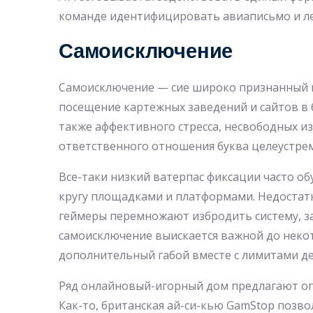
команде идентифицировать авиаписьмо и ле
Самоисключение
Самоисключение — сие широко признанный 
посещение картежных заведений и сайтов в
также аффективного стресса, несвободных и
ответственного отношения буква целеустрем
Все-таки низкий ватерпас фиксации часто о
кругу площадками и платформами. Недостатк
геймеры перемножают избродить систему, за
самоисключение выискается важной до некот
дополнительный габой вместе с лимитами деп
Ряд онлайновый-игорный дом предлагают оп
Как-то, британская ай-си-кью GamStop позв