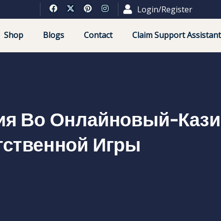
Login/Register
Shop
Blogs
Contact
Claim Support Assistant
я Во Онлайновый-Казино
тственной Игры