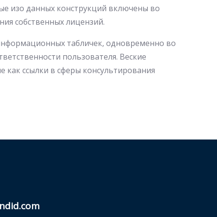
ые изо данных конструкций включены во
ния собственных лицензий.
 информационных табличек, одновременно во
тветственности пользователя. Веские
 как ссылки в сферы консультирования
ndid.com