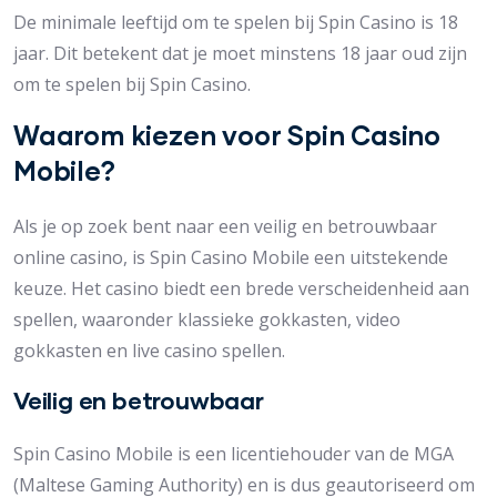
De minimale leeftijd om te spelen bij Spin Casino is 18
jaar. Dit betekent dat je moet minstens 18 jaar oud zijn
om te spelen bij Spin Casino.
Waarom kiezen voor Spin Casino
Mobile?
Als je op zoek bent naar een veilig en betrouwbaar
online casino, is Spin Casino Mobile een uitstekende
keuze. Het casino biedt een brede verscheidenheid aan
spellen, waaronder klassieke gokkasten, video
gokkasten en live casino spellen.
Veilig en betrouwbaar
Spin Casino Mobile is een licentiehouder van de MGA
(Maltese Gaming Authority) en is dus geautoriseerd om