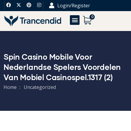
Login/Register
0
Spin Casino Mobile Voor
Nederlandse Spelers Voordelen
Van Mobiel Casinospel.1317 (2)
Home
Uncategorized