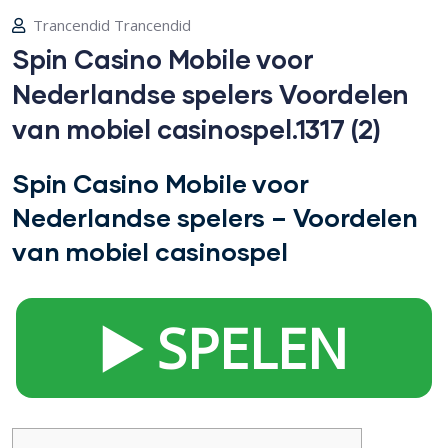
Trancendid Trancendid
Spin Casino Mobile voor
Nederlandse spelers Voordelen
van mobiel casinospel.1317 (2)
Spin Casino Mobile voor
Nederlandse spelers – Voordelen
van mobiel casinospel
▶️ SPELEN