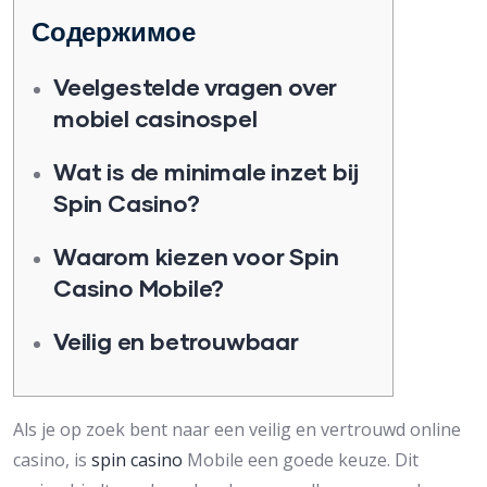
Содержимое
Veelgestelde vragen over
mobiel casinospel
Wat is de minimale inzet bij
Spin Casino?
Waarom kiezen voor Spin
Casino Mobile?
Veilig en betrouwbaar
Als je op zoek bent naar een veilig en vertrouwd online
casino, is
spin casino
Mobile een goede keuze. Dit