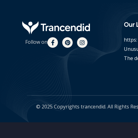
Our 
https
Follow on
Unusu
The d
© 2025 Copyrights trancendid. All Rights Re