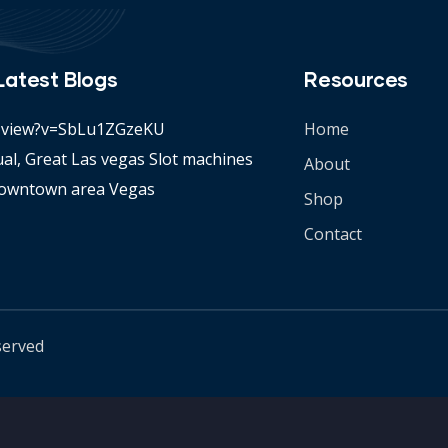
Latest Blogs
Resources
: view?v=SbLu1ZGzeKU
Home
al, Great Las vegas Slot machines
About
owntown area Vegas
Shop
Contact
served