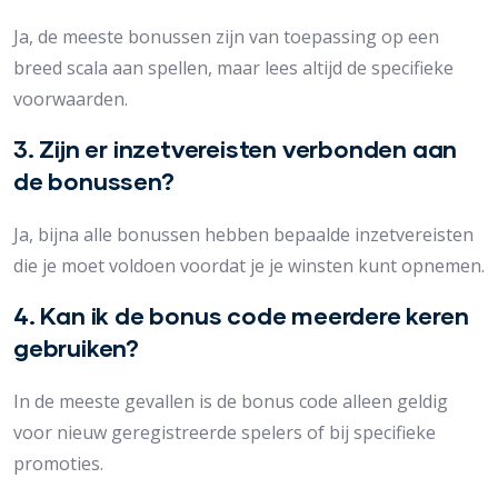
Ja, de meeste bonussen zijn van toepassing op een
breed scala aan spellen, maar lees altijd de specifieke
voorwaarden.
3. Zijn er inzetvereisten verbonden aan
de bonussen?
Ja, bijna alle bonussen hebben bepaalde inzetvereisten
die je moet voldoen voordat je je winsten kunt opnemen.
4. Kan ik de bonus code meerdere keren
gebruiken?
In de meeste gevallen is de bonus code alleen geldig
voor nieuw geregistreerde spelers of bij specifieke
promoties.