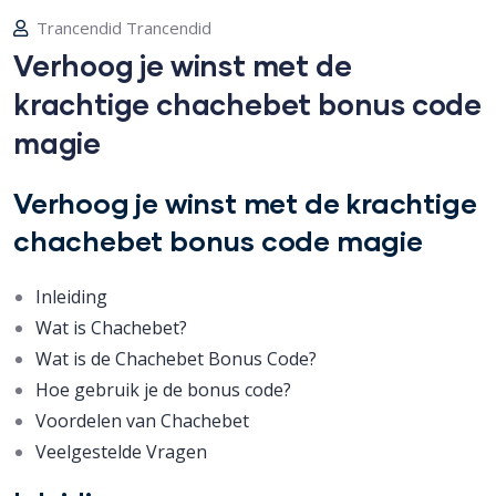
Trancendid Trancendid
Verhoog je winst met de
krachtige chachebet bonus code
magie
Verhoog je winst met de krachtige
chachebet bonus code magie
Inleiding
Wat is Chachebet?
Wat is de Chachebet Bonus Code?
Hoe gebruik je de bonus code?
Voordelen van Chachebet
Veelgestelde Vragen