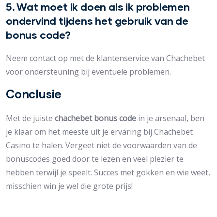
5. Wat moet ik doen als ik problemen
ondervind tijdens het gebruik van de
bonus code?
Neem contact op met de klantenservice van Chachebet
voor ondersteuning bij eventuele problemen.
Conclusie
Met de juiste
chachebet bonus code
in je arsenaal, ben
je klaar om het meeste uit je ervaring bij Chachebet
Casino te halen. Vergeet niet de voorwaarden van de
bonuscodes goed door te lezen en veel plezier te
hebben terwijl je speelt. Succes met gokken en wie weet,
misschien win je wel die grote prijs!