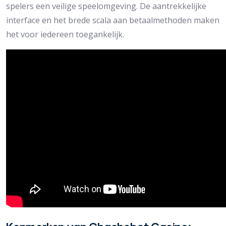
spelers een veilige speelomgeving. De aantrekkelijke
interface en het brede scala aan betaalmethoden maken
het voor iedereen toegankelijk.