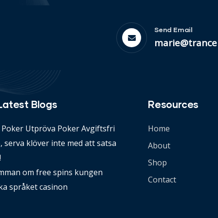
Send Email
marie@trance
Latest Blogs
Resources
 Poker Utpröva Poker Avgiftsfri
Home
, serva klöver inte med att satsa
About
!
Shop
amman om free spins kungen
Contact
ka språket casinon