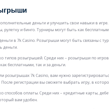
зыгрыши
ополнительные деньги и улучшить свои навыки в игре. 
 рулетку и бинго. Турниры могут быть как бесплатными,
ньги в 7k Casino. Розыгрыши могут быть связаны с турн
ь деньги.
ько типов розыгрышей. Среди них – розыгрыши по игро
ак бесплатными, так и за деньги.
ли розыгрышах 7k Casino, вам нужно зарегистрироваться
 После регистрации вы сможете выбрать игру, в которой
ко способов оплаты. Среди них – кредитные карты, де
оторый вам удобен.