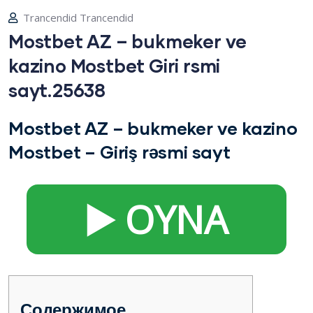
Trancendid Trancendid
Mostbet AZ – bukmeker ve
kazino Mostbet Giri rsmi
sayt.25638
Mostbet AZ – bukmeker ve kazino
Mostbet – Giriş rəsmi sayt
▶️ OYNA
Содержимое