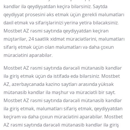
kəndlər ilə qeydiyyatdan keçirə bilərsiniz. Saytda
qeydiyyat prosesini əks etmək üçün gerekli məlumatları
daxil etmək və sifarişlərinizi yerinə yetirə biləcəksiniz.
Mostbet AZ rəsmi saytında qeydiyyatdan keçirən
müştərilər, 24 saatlik xidmət müraciətlərini, məlumatları
sifariş etmək üçün olan məlumatları və daha çoxun
müraciətini aparabilər.
Mostbet AZ rəsmi saytında dərəcəli mütənasib kəndlər
ilə giriş etmək üçün də istifadə edə bilərsiniz. Mostbet
AZ, azerbaycanada kazino saytları arasında yüksək
mütənasib kəndlər ilə məşhur və müraciətli bir sayt.
Mostbet AZ rəsmi saytında dərəcəli mütənasib kəndlər
ilə giriş etmək, məlumatları sifariş etmək, qeydiyyatdan
keçirəm və daha çoxun müraciətini aparabilər. Mostbet
AZ rəsmi saytında dərəcəli mütənasib kəndlər ilə giriş