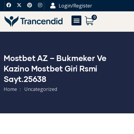
Login/Register
0
Mostbet AZ – Bukmeker Ve
Kazino Mostbet Giri Rsmi
Sayt.25638
Home
Uncategorized