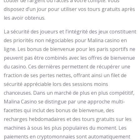
coûter de l’argent ou l’accès à votre compte. Vous
disposez d’un jour pour utiliser vos tours gratuits après
les avoir obtenus.
La sécurité des joueurs et l’intégrité des jeux constituent
des priorités non négociables pour Malina casino en
ligne. Les bonus de bienvenue pour les paris sportifs ne
peuvent pas être combinés avec les offres de bienvenue
du casino. Ces dernières permettent de récupérer une
fraction de ses pertes nettes, offrant ainsi un filet de
sécurité appréciable lors des sessions moins
chanceuses. Dans un marché de plus en plus compétitif,
Malina Casino se distingue par une approche multi-
facettes qui inclut des bonus de bienvenue, des
recharges hebdomadaires et des tours gratuits sur les
machines à sous les plus populaires du moment. Les
paiements en cryptomonnaies sont automatiquement