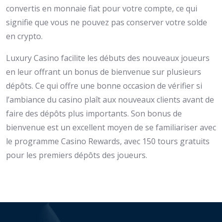
convertis en monnaie fiat pour votre compte, ce qui
signifie que vous ne pouvez pas conserver votre solde
en crypto.
Luxury Casino facilite les débuts des nouveaux joueurs
en leur offrant un bonus de bienvenue sur plusieurs
dépôts. Ce qui offre une bonne occasion de vérifier si
l’ambiance du casino plaît aux nouveaux clients avant de
faire des dépôts plus importants. Son bonus de
bienvenue est un excellent moyen de se familiariser avec
le programme Casino Rewards, avec 150 tours gratuits
pour les premiers dépôts des joueurs.