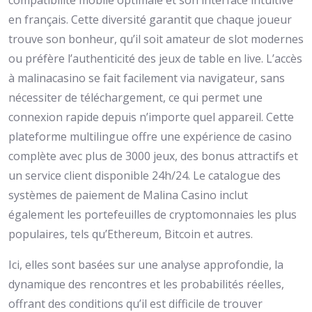
compatibilité mobile optimale et son interface intuitive
en français. Cette diversité garantit que chaque joueur
trouve son bonheur, qu’il soit amateur de slot modernes
ou préfère l’authenticité des jeux de table en live. L’accès
à malinacasino se fait facilement via navigateur, sans
nécessiter de téléchargement, ce qui permet une
connexion rapide depuis n’importe quel appareil. Cette
plateforme multilingue offre une expérience de casino
complète avec plus de 3000 jeux, des bonus attractifs et
un service client disponible 24h/24. Le catalogue des
systèmes de paiement de Malina Casino inclut
également les portefeuilles de cryptomonnaies les plus
populaires, tels qu’Ethereum, Bitcoin et autres.
Ici, elles sont basées sur une analyse approfondie, la
dynamique des rencontres et les probabilités réelles,
offrant des conditions qu’il est difficile de trouver