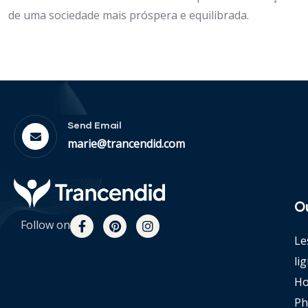
de uma sociedade mais próspera e equilibrada.
Send Email
marie@trancendid.com
O
Follow on
Le
li
Ho
Ph